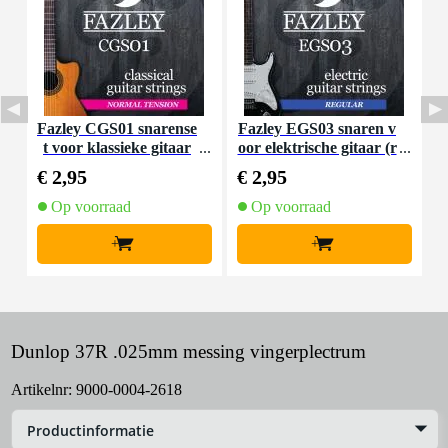
Fazley CGS01 snarense
Fazley EGS03 snaren v
F
t voor klassieke gitaar
oor elektrische gitaar (r
(normal tension)
egular)
€ 2,95
€ 2,95
€
Op voorraad
Op voorraad
+
+
Dunlop 37R .025mm messing vingerplectrum
Artikelnr:
9000-0004-2618
Productinformatie