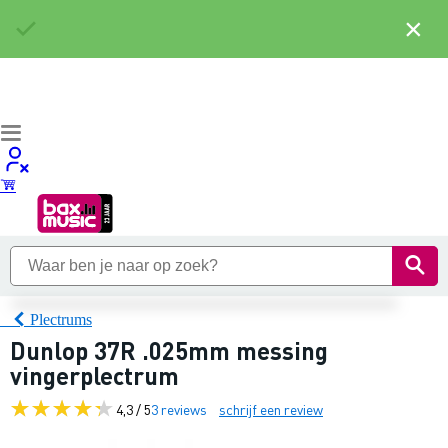
×
Plectrums
Dunlop 37R .025mm messing
vingerplectrum
4,3 / 5
3 reviews
schrijf een review