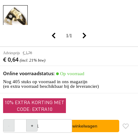
1
/
1
Adviesprijs
€ 1,76
€ 0,64
(incl. 21% btw)
Online voorraadstatus:
Op voorraad
Nog 405 stuks op voorraad in ons magazijn
(en extra voorraad beschikbaar bij de leverancier)
10% EXTRA KORTING MET
CODE: EXTRA10
In winkelwagen