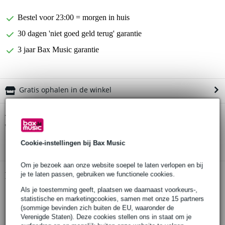
Bestel voor 23:00 = morgen in huis
30 dagen 'niet goed geld terug' garantie
3 jaar Bax Music garantie
Gratis ophalen in de winkel
Dunlop 37R .025mm messing
Twijfel je of de
vingerplectrum
bij je past? Doe de check.
Start de check
Cookie-instellingen bij Bax Music
Om je bezoek aan onze website soepel te laten verlopen en bij
je te laten passen, gebruiken we functionele cookies.
Productinformatie
Als je toestemming geeft, plaatsen we daarnaast voorkeurs-,
vingerplectrum (per stuk)
statistische en marketingcookies, samen met onze 15 partners
grootte: .025
(sommige bevinden zich buiten de EU, waaronder de
Verenigde Staten). Deze cookies stellen ons in staat om je
materiaal: messing