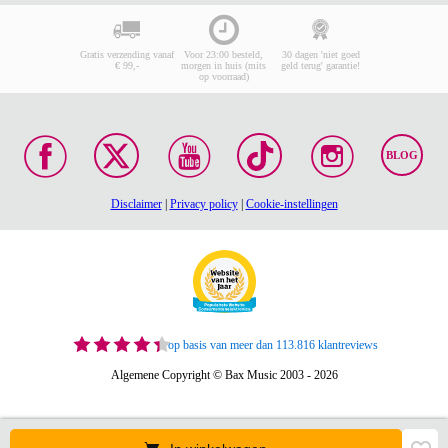
Gratis verzending vanaf
Voor 23:00 besteld,
30 dagen 'niet goed
€ 99,-
morgen in huis (mits
geld terug' garantie!
op voorraad)
BLOG
Disclaimer
|
Privacy policy
|
Cookie-instellingen
op basis van meer dan 113.816 klantreviews
Algemene Copyright © Bax Music 2003 - 2026