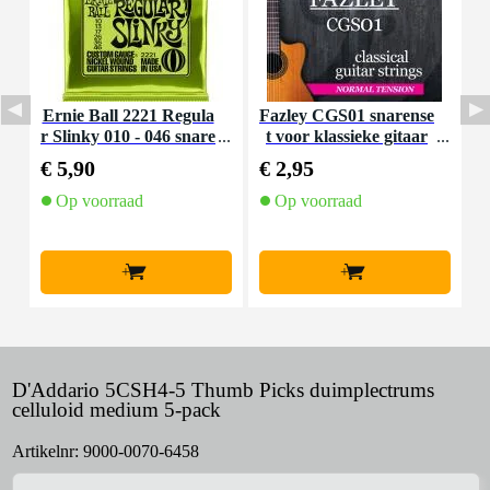
Ernie Ball 2221 Regula
Fazley CGS01 snarense
I
r Slinky 010 - 046 snare
t voor klassieke gitaar
nset voor elektrische git
(normal tension)
€ 5,90
€ 2,95
€
aar
Op voorraad
Op voorraad
+
+
D'Addario 5CSH4-5 Thumb Picks duimplectrums
celluloid medium 5-pack
Artikelnr:
9000-0070-6458