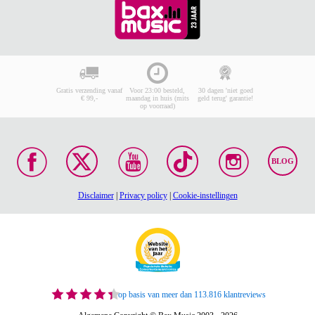
Gratis verzending vanaf
Voor 23:00 besteld,
30 dagen 'niet goed
€ 99,-
maandag in huis (mits
geld terug' garantie!
op voorraad)
BLOG
Disclaimer
|
Privacy policy
|
Cookie-instellingen
op basis van meer dan 113.816 klantreviews