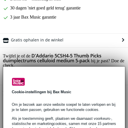
30 dagen 'niet goed geld terug' garantie
3 jaar Bax Music garantie
Gratis ophalen in de winkel
D'Addario 5CSH4-5 Thumb Picks
Twijfel je of de
duimplectrums celluloid medium 5-pack
bij je past? Doe de
check.
Start de check
Cookie-instellingen bij Bax Music
Productinformatie
duimplectrums (5 stuks)
Om je bezoek aan onze website soepel te laten verlopen en bij
je te laten passen, gebruiken we functionele cookies.
serie: Thumb Picks
kleur: shell
Als je toestemming geeft, plaatsen we daarnaast voorkeurs-,
statistische en marketingcookies, samen met onze 15 partners
Bekijk alle productspecificaties