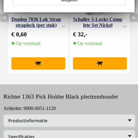
Dunlop 7036 Lok Strap
Schaller S-Locks Comp
B
straplock (per stuk)
lete Set Nickel
p
€ 0,60
€ 32,-
€
Op voorraad
Op voorraad
+
+
Richter 1363 Pick Holder Black plectrumhouder
Artikelnr:
9000-0051-1120
Productinformatie
Specificaties