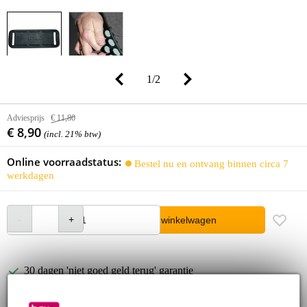
1
/
2
Adviesprijs
€ 11,80
€ 8,90
(incl. 21% btw)
Online voorraadstatus:
Bestel nu en ontvang binnen circa 7
werkdagen
In winkelwagen
30 dagen 'niet goed geld terug' garantie
3 jaar Bax Music garantie