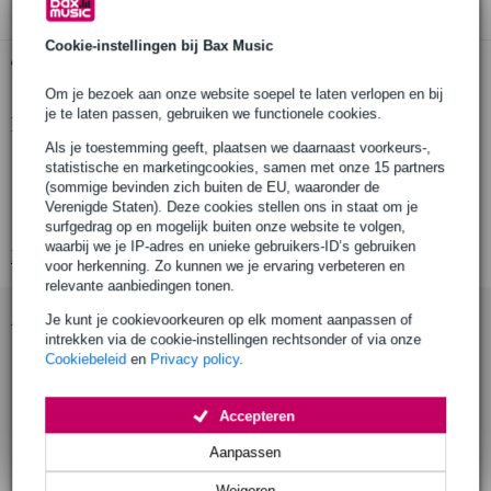
Cookie-instellingen bij Bax Music
Gratis ophalen in de winkel
Om je bezoek aan onze website soepel te laten verlopen en bij
je te laten passen, gebruiken we functionele cookies.
Productinformatie
Als je toestemming geeft, plaatsen we daarnaast voorkeurs-,
plectrumhouder
statistische en marketingcookies, samen met onze 15 partners
(sommige bevinden zich buiten de EU, waaronder de
kleur: zwart
Verenigde Staten). Deze cookies stellen ons in staat om je
houdt 6 plectrums
surfgedrag op en mogelijk buiten onze website te volgen,
waarbij we je IP-adres en unieke gebruikers-ID’s gebruiken
Bekijk alle productspecificaties
voor herkenning. Zo kunnen we je ervaring verbeteren en
relevante aanbiedingen tonen.
Accessoires (15)
Je kunt je cookievoorkeuren op elk moment aanpassen of
intrekken via de cookie-instellingen rechtsonder of via onze
Cookiebeleid
en
Privacy policy
.
Accepteren
Aanpassen
Weigeren