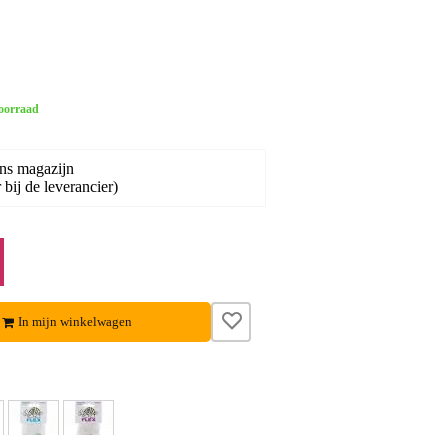
oorraad
ons magazijn
bij de leverancier)
In mijn winkelwagen