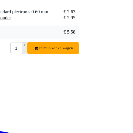
1 x Dunlop Tortex Flex Standard plectrums 0.60 mm (12 stuks)
€ 2,63
houder
€ 2,95
€ 5,58
+
In mijn winkelwagen
-