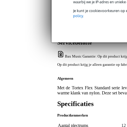
waarbij we je IP-adres en uniek
Je kunt je cookievoorkeuren op 
policy
.
Productinformatie
Reviews
(2)
Nieuw
Dunlop Tortex Flex Standard plectrum
Artikelnr:
9000-0033-7452
Servicebelofte
Bax Music Garantie
: Op dit product krij
Op dit product krijg je alleen garantie op fab
Algemeen
Met de Tortex Flex Standard serie le
warme klank van nylon. Deze set bevat
Specificaties
Productkenmerken
Aantal plectrums
12 