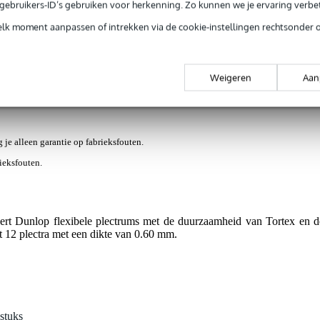
e gebruikers-ID’s gebruiken voor herkenning. Zo kunnen we je ervaring verb
elk moment aanpassen of intrekken via de cookie-instellingen rechtsonder 
s en items (1)
s 0.60 mm (12 stuks)
Weigeren
Aan
g je alleen garantie op fabrieksfouten.
rieksfouten.
vert Dunlop flexibele plectrums met de duurzaamheid van Tortex en d
 12 plectra met een dikte van 0.60 mm.
stuks