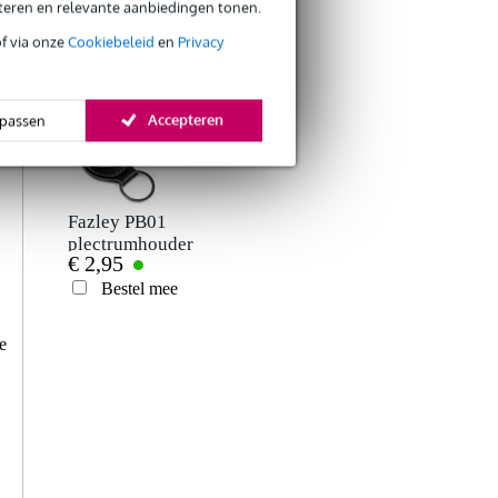
eteren en relevante aanbiedingen tonen.
of via onze
Cookiebeleid
en
Privacy
ANDEREN KOCHTEN OOK
Accepteren
passen
Schrijf zelf een review
Je naam
ccd
20 juni 2020
Fazley PB01
plectrumhouder
€ 2,95
5
Je beoordeling
Schreef het volgende over
Dunlop Tortex Flex Standard plectrum
Bestel mee
Ik vind dit best zeer goede plectrums. Ze hebben een iets zacht
Je ervaring
e
zeer goed vind aan dit plectrum is dat ze niet flexibel genoeg z
om te strummen en toch nog hard genoeg om met scherpe aansla
Ze hebben een prachtige zachte klank en kunnen zowel op akoe
gebruikt worden. Samen met gele tortex 0,73 mijn favoriete plec
voor een zachtere klank gaat.
Tamer O.
13 maart 2018