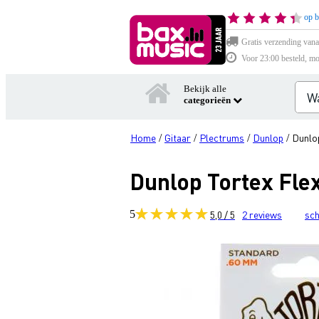
op b
Gratis verzending vana
Voor 23:00 besteld, mo
Bekijk alle
categorieën
Home
Gitaar
Plectrums
Dunlop
Dunlop
/
/
/
/
Dunlop Tortex Fle
5
5,0 / 5
2
reviews
sch