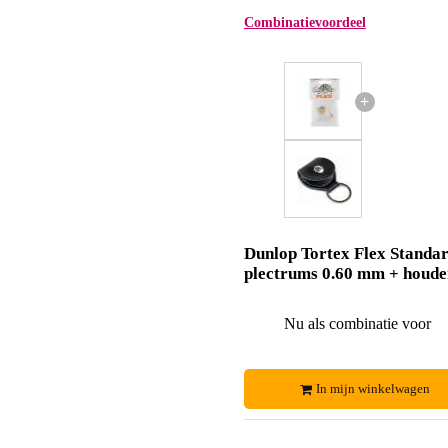
Combinatievoordeel
+
Dunlop Tortex Flex Standa
plectrums 0.60 mm + houde
Nu als combinatie voor
In mijn winkelwagen