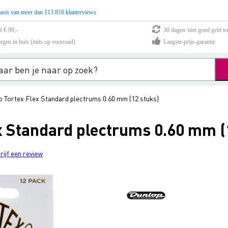
asis van meer dan 113.816 klantreviews
f € 99,-
30 dagen 'niet goed geld te
rgen in huis (mits op voorraad)
Laagste-prijs-garantie
 Tortex Flex Standard plectrums 0.60 mm (12 stuks)
x Standard plectrums 0.60 mm (
rijf een review