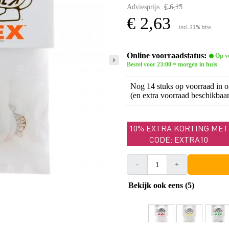
Adviesprijs
€ 6,15
€ 2,63
incl. 21% btw
Online voorraadstatus:
Op v
Bestel voor 23:00 = morgen in huis
Nog 14 stuks op voorraad in 
(en extra voorraad beschikbaar 
10% EXTRA KORTING MET
CODE: EXTRA10
-
+
Bekijk ook eens (5)