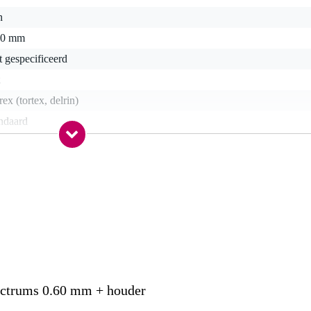
n
60 mm
t gespecificeerd
rex (tortex, delrin)
ndaard
r
0 x 6,0 x 1,0 cm
ectrums 0.60 mm + houder