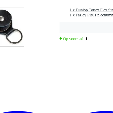
rip
1 x Fazley PB01 plectrum
Op voorraad