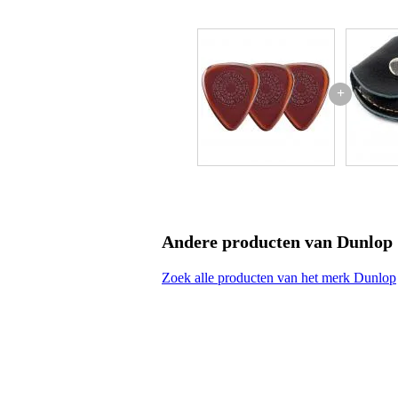
materiaal: ultex
handgepolijste randen
bijzonder duurzaam
heldere klank
dikte: 2.0 mm
+
Andere producten van Dunlop
Zoek alle producten van het merk Dunlop