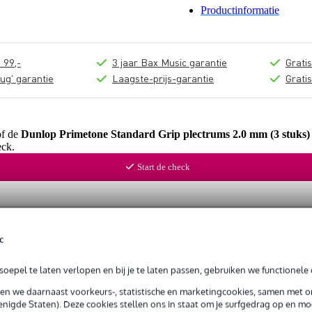
Productinformatie
 99,-
3 jaar Bax Music garantie
Grati
ug' garantie
Laagste-prijs-garantie
Grati
of de
Dunlop Primetone Standard Grip plectrums 2.0 mm (3 stuks)
ck.
Start de check
c
oepel te laten verlopen en bij je te laten passen, gebruiken we functionele 
sen we daarnaast voorkeurs-, statistische en marketingcookies, samen met 
nigde Staten). Deze cookies stellen ons in staat om je surfgedrag op en mog