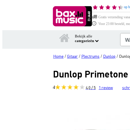
op b
Gratis verzending vana
Voor 23:00 besteld, mo
Bekijk alle
categorieën
Home
Gitaar
Plectrums
Dunlop
Dunlop
/
/
/
/
Dunlop Primetone 
4
4,0 / 5
1
review
schr