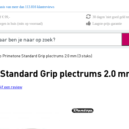
asis van meer dan 113.816 klantreviews
f € 99,-
30 dagen 'niet goed geld te
rgen in huis (mits op voorraad)
Laagste-prijs-garantie
 Primetone Standard Grip plectrums 2.0 mm (3 stuks)
Standard Grip plectrums 2.0 mm
ijf een review