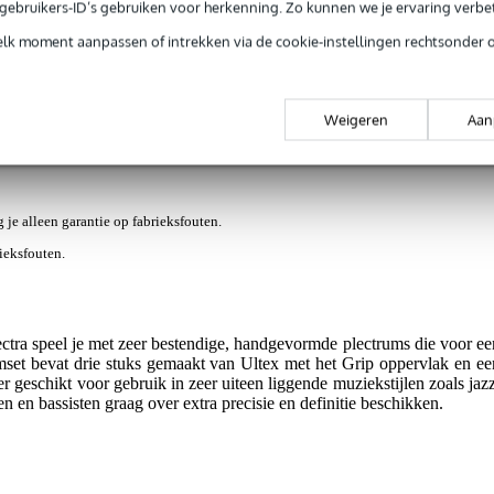
e gebruikers-ID’s gebruiken voor herkenning. Zo kunnen we je ervaring verb
elk moment aanpassen of intrekken via de cookie-instellingen rechtsonder 
s en items (1)
Weigeren
Aan
rums 2.0 mm (3 stuks)
g je alleen garantie op fabrieksfouten.
rieksfouten.
tra speel je met zeer bestendige, handgevormde plectrums die voor ee
mset bevat drie stuks gemaakt van Ultex met het Grip oppervlak en ee
er geschikt voor gebruik in zeer uiteen liggende muziekstijlen zoals jazz
n en bassisten graag over extra precisie en definitie beschikken.