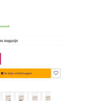
oorraad
ons magazijn
In mijn winkelwagen