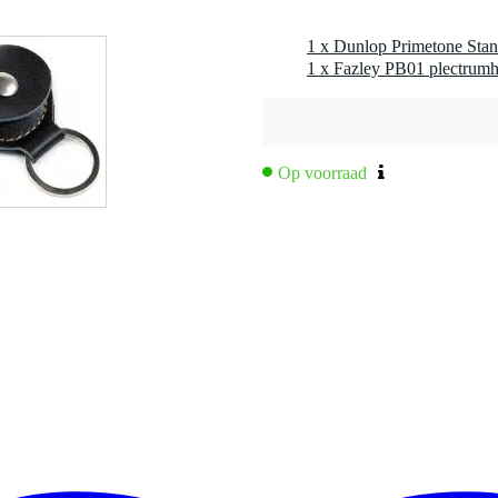
1 x Fazley PB01 plectrum
Op voorraad