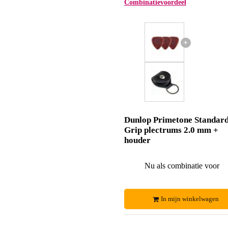
Combinatievoordeel
+
Dunlop Primetone Standar
Grip plectrums 2.0 mm +
houder
Nu als combinatie voor
In mijn winkelwagen