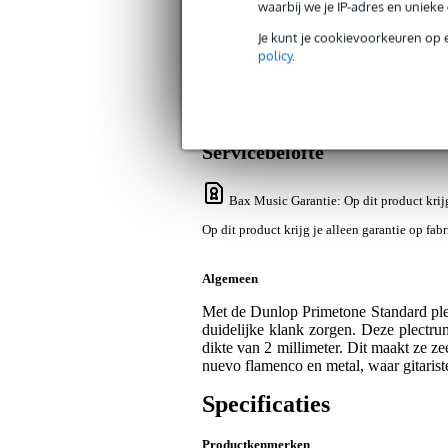
waarbij we je IP-adres en uniek
Je kunt je cookievoorkeuren op 
policy
.
Productinformatie
Reviews
(1)
Nieuw
Dunlop Primetone Standard Grip plect
Artikelnr:
9000-0033-7830
Servicebelofte
Bax Music Garantie
: Op dit product krij
Op dit product krijg je alleen garantie op fab
Algemeen
Met de Dunlop Primetone Standard plec
duidelijke klank zorgen. Deze plectru
dikte van 2 millimeter. Dit maakt ze ze
nuevo flamenco en metal, waar gitariste
Specificaties
Productkenmerken