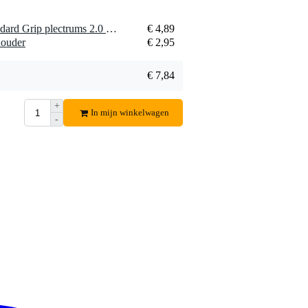
1 x Dunlop Primetone Standard Grip plectrums 2.0 mm (3 stuks)
€ 4,89
houder
€ 2,95
€ 7,84
+
In mijn winkelwagen
-