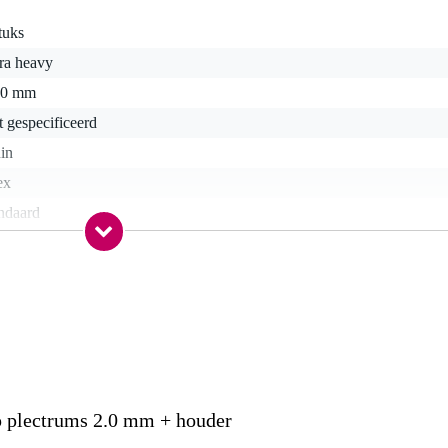
tuks
ra heavy
00 mm
t gespecificeerd
in
ex
ndaard
r
5 x 7,0 x 1,0 cm
p plectrums 2.0 mm + houder