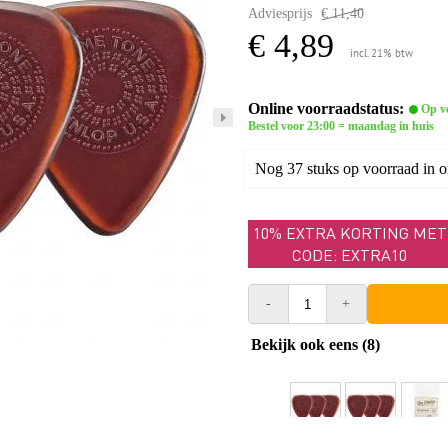
Adviesprijs
€ 11,40
€ 4,89
incl. 21% btw
Online voorraadstatus:
Op v
Bestel voor 23:00 = maandag in huis
Nog 37 stuks op voorraad in 
10% EXTRA KORTING MET
CODE: EXTRA10
-
+
Bekijk ook eens (8)