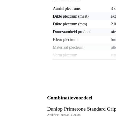
Aantal plectrums
3 s
Dikte plectrum (maat)
ext
Dikte plectrum (mm)
2.
Duurzaamheid product
nie
Kleur plectrum
bru
Materiaal plectrum
ult
Vorm plectrum
sta
Gewicht en afmetingen inclusief verpakking
Gewicht
6 g
(incl. verpakking)
Afmeting
11,
(incl. verpakking)
Productspecificaties
Combinatievoordeel
Dunlop plectrum
type: Primetone Standard Grip
Dunlop Primetone Standard Gri
set van 3 stuks
Artikelnr: 9000-0039-9088