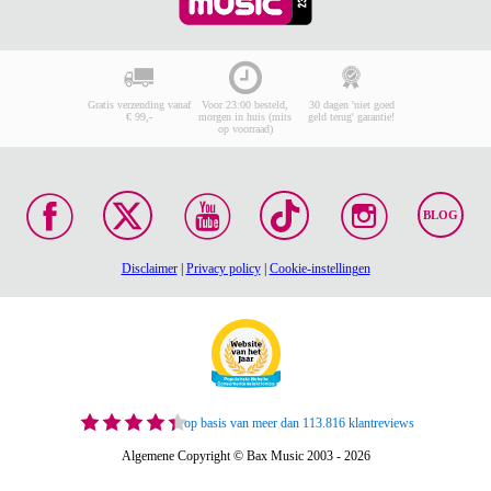
Gratis verzending vanaf
Voor 23:00 besteld,
30 dagen 'niet goed
€ 99,-
morgen in huis (mits
geld terug' garantie!
op voorraad)
BLOG
Disclaimer
|
Privacy policy
|
Cookie-instellingen
op basis van meer dan 113.816 klantreviews
Algemene Copyright © Bax Music 2003 - 2026