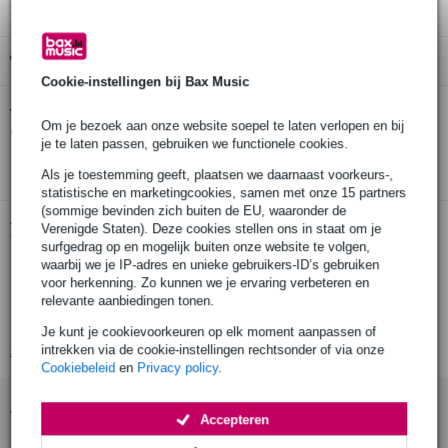
Gratis ophalen in de winkel
Cookie-instellingen bij Bax Music
Dunlop PH112T73 Hetfield Black Fang
Twijfel je of de
Om je bezoek aan onze website soepel te laten verlopen en bij
doosje plectrums 0.73mm
bij je past? Doe de check.
je te laten passen, gebruiken we functionele cookies.
Start de check
Als je toestemming geeft, plaatsen we daarnaast voorkeurs-,
statistische en marketingcookies, samen met onze 15 partners
(sommige bevinden zich buiten de EU, waaronder de
Productinformatie
Verenigde Staten). Deze cookies stellen ons in staat om je
surfgedrag op en mogelijk buiten onze website te volgen,
waarbij we je IP-adres en unieke gebruikers-ID’s gebruiken
set van 6 plectra
voor herkenning. Zo kunnen we je ervaring verbeteren en
ontworpen voor James Hetfield
relevante aanbiedingen tonen.
dikte: 0.73 mm
Je kunt je cookievoorkeuren op elk moment aanpassen of
Bekijk alle productspecificaties
intrekken via de cookie-instellingen rechtsonder of via onze
Cookiebeleid
en
Privacy policy
.
Accessoires (1)
Accepteren