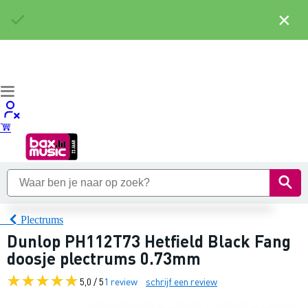
×
Plectrums
Dunlop PH112T73 Hetfield Black Fang
doosje plectrums 0.73mm
5,0 / 5
1 review
schrijf een review