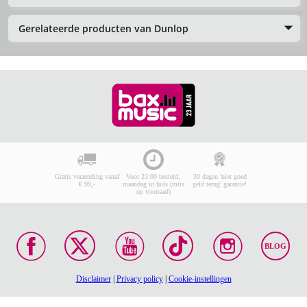
Gerelateerde producten van Dunlop
Gratis verzending vanaf
Voor 23:00 besteld,
30 dagen 'niet goed
€ 99,-
maandag in huis (mits
geld terug' garantie!
op voorraad)
BLOG
Disclaimer
|
Privacy policy
|
Cookie-instellingen