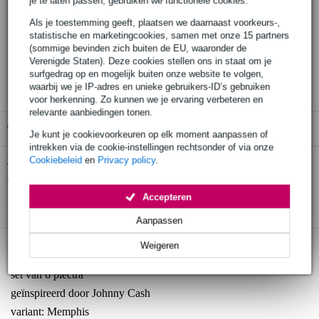
je te laten passen, gebruiken we functionele cookies.
Als je toestemming geeft, plaatsen we daarnaast voorkeurs-,
Bestel nu = maandag in huis
statistische en marketingcookies, samen met onze 15 partners
30 dagen 'niet goed geld terug' garantie
(sommige bevinden zich buiten de EU, waaronder de
Verenigde Staten). Deze cookies stellen ons in staat om je
3 jaar Bax Music garantie
surfgedrag op en mogelijk buiten onze website te volgen,
waarbij we je IP-adres en unieke gebruikers-ID’s gebruiken
voor herkenning. Zo kunnen we je ervaring verbeteren en
relevante aanbiedingen tonen.
Gratis ophalen in de winkel
Je kunt je cookievoorkeuren op elk moment aanpassen of
intrekken via de cookie-instellingen rechtsonder of via onze
Cookiebeleid
en
Privacy policy
.
Dunlop JCPT01M Johnny Cash Memphis
Twijfel je of de
doosje plectrums
bij je past? Doe de check.
Accepteren
Start de check
Aanpassen
Weigeren
Productinformatie
set van 6 plectra
geïnspireerd door Johnny Cash
variant: Memphis