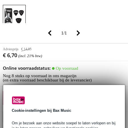
1
/
1
Adviesprijs
€ 14,85
€ 6,70
(incl. 21% btw)
Online voorraadstatus:
Op voorraad
Nog 8 stuks op voorraad in ons magazijn
(en extra voorraad beschikbaar bij de leverancier)
10% EXTRA KORTING MET
CODE: EXTRA10
Cookie-instellingen bij Bax Music
In winkelwagen
Om je bezoek aan onze website soepel te laten verlopen en bij