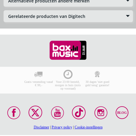
Alternatieve producten andere merken
Gerelateerde producten van Digitech
Gratis verzending vanaf
Voor 23:00 besteld,
30 dagen 'niet goed
€ 99,-
morgen in huis (mits
geld terug' garantie!
op voorraad)
BLOG
Disclaimer
|
Privacy policy
|
Cookie-instellingen