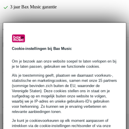
3 jaar Bax Music garantie
Gratis ophalen in de winkel
Kies nu voor 2 jaar extra Bax Music garantie en meer
Cookie-instellingen bij Bax Music
voordelen
€ 6,55 eenmalig
Om je bezoek aan onze website soepel te laten verlopen en bij
je te laten passen, gebruiken we functionele cookies.
Productinformatie
Als je toestemming geeft, plaatsen we daarnaast voorkeurs-,
statistische en marketingcookies, samen met onze 15 partners
pedaal voor nabootsing 12-snarige gitaar
(sommige bevinden zich buiten de EU, waaronder de
voor: elektrische gitaar, elektrisch-akoestische gitaar
Verenigde Staten). Deze cookies stellen ons in staat om je
surfgedrag op en mogelijk buiten onze website te volgen,
octaveert lage tonen, verdubbelt hoge tonen
waarbij we je IP-adres en unieke gebruikers-ID’s gebruiken
Bekijk alle productspecificaties
voor herkenning. Zo kunnen we je ervaring verbeteren en
relevante aanbiedingen tonen.
Je kunt je cookievoorkeuren op elk moment aanpassen of
Accessoires (53)
intrekken via de cookie-instellingen rechtsonder of via onze