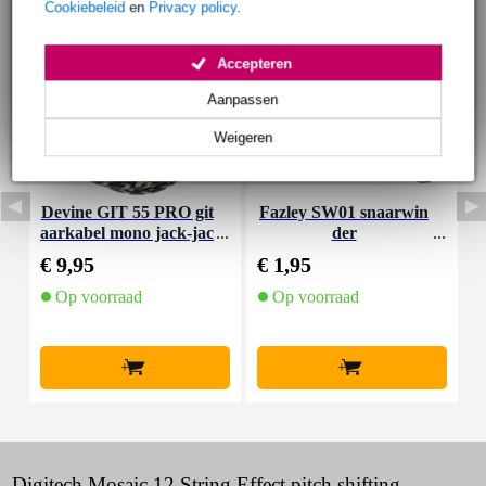
Cookiebeleid
en
Privacy policy
.
Accepteren
Aanpassen
Weigeren
Devine GIT 55 PRO git
Fazley SW01 snaarwin
D
aarkabel mono jack-jac
der
a
k haaks 5.5 meter
€ 9,95
€ 1,95
€
Op voorraad
Op voorraad
+
+
Digitech Mosaic 12 String Effect pitch shifting