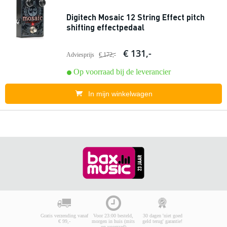
Digitech Mosaic 12 String Effect pitch
shifting effectpedaal
€ 131,-
Adviesprijs
€ 172,-
Op voorraad bij de leverancier
In mijn winkelwagen
Gratis verzending vanaf
Voor 23:00 besteld,
30 dagen 'niet goed
€ 99,-
morgen in huis (mits
geld terug' garantie!
op voorraad)