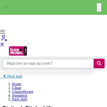
×
Pitch shift
Home
Gitaar
Gitaareffecten
Stompbox
Pitch shift