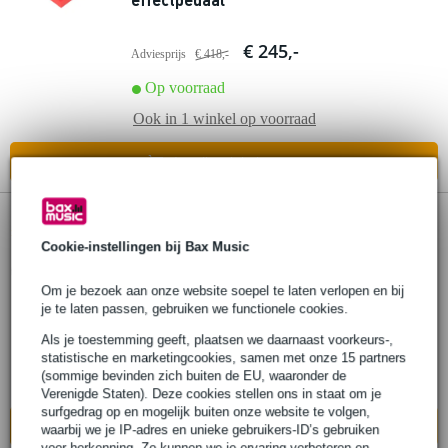
€ 245,-
Adviesprijs
€ 418,-
Op voorraad
Ook in
1 winkel
op voorraad
In mijn winkelwagen
93 reviews
-3%
Cookie-instellingen bij Bax Music
Digitech Drop + patchkabels
Om je bezoek aan onze website soepel te laten verlopen en bij
je te laten passen, gebruiken we functionele cookies.
€ 144,-
Adviesprijs
€ 148,-
Als je toestemming geeft, plaatsen we daarnaast voorkeurs-,
Op voorraad
statistische en marketingcookies, samen met onze 15 partners
(sommige bevinden zich buiten de EU, waaronder de
Ook in
2 winkels
op voorraad
Verenigde Staten). Deze cookies stellen ons in staat om je
surfgedrag op en mogelijk buiten onze website te volgen,
In mijn winkelwagen
waarbij we je IP-adres en unieke gebruikers-ID’s gebruiken
voor herkenning. Zo kunnen we je ervaring verbeteren en