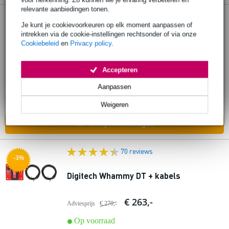
relevante aanbiedingen tonen.
85 reviews
-2%
Je kunt je cookievoorkeuren op elk moment aanpassen of
intrekken via de cookie-instellingen rechtsonder of via onze
Digitech Drop + kabels
Cookiebeleid
en
Privacy policy
.
€ 160,-
Adviesprijs
€ 164,-
Accepteren
Op voorraad
Aanpassen
Ook in
2 winkels
op voorraad
Weigeren
In mijn winkelwagen
70 reviews
-3%
Digitech Whammy DT + kabels
€ 263,-
Adviesprijs
€ 270,-
Op voorraad