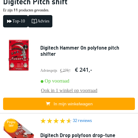
Digitech Pitch shift
11
Er zijn
producten gevonden.
Top-10
Advies
Digitech Hammer On polyfone pitch
shifter
€ 241,-
Adviesprijs
€ 275,-
Op voorraad
Ook in
1 winkel
op voorraad
In mijn winkelwagen
32 reviews
Popu
lair
Digitech Drop polyfoon drop-tune