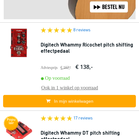
8 reviews
Digitech Whammy Ricochet pitch shifting
effectpedaal
€ 138,-
Adviesprijs
€ 162,-
Op voorraad
Ook in
1 winkel
op voorraad
In mijn winkelwagen
17 reviews
Popu
lair
Digitech Whammy DT pitch shifting
effectpedaal