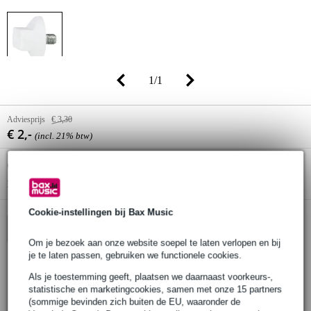
1
/
1
Adviesprijs
€ 3,30
€ 2,-
(incl. 21% btw)
Online voorraadstatus:
Op voorraad bij de leverancier
Nog ruim voldoende voorraad bij de leverancier
Cookie-instellingen bij Bax Music
In winkelwagen
Om je bezoek aan onze website soepel te laten verlopen en bij
je te laten passen, gebruiken we functionele cookies.
Als je toestemming geeft, plaatsen we daarnaast voorkeurs-,
Bestel voor 23:00 = over circa 3 werkdagen in huis
statistische en marketingcookies, samen met onze 15 partners
(sommige bevinden zich buiten de EU, waaronder de
30 dagen 'niet goed geld terug' garantie