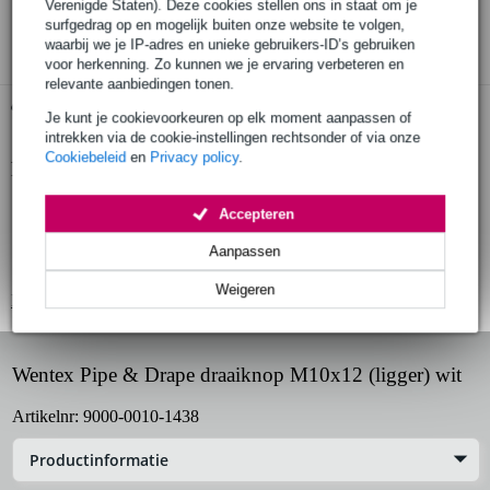
Verenigde Staten). Deze cookies stellen ons in staat om je
3 jaar Bax Music garantie
surfgedrag op en mogelijk buiten onze website te volgen,
waarbij we je IP-adres en unieke gebruikers-ID’s gebruiken
voor herkenning. Zo kunnen we je ervaring verbeteren en
relevante aanbiedingen tonen.
Gratis ophalen in de winkel
Je kunt je cookievoorkeuren op elk moment aanpassen of
intrekken via de cookie-instellingen rechtsonder of via onze
Cookiebeleid
en
Privacy policy
.
Productinformatie
draaiknop voor Pipe & Drape telescopische ligger (support)
Accepteren
kleur: wit
Aanpassen
schroefdraad bout: M10x12
Weigeren
Bekijk alle productspecificaties
Wentex Pipe & Drape draaiknop M10x12 (ligger) wit
Artikelnr:
9000-0010-1438
Productinformatie