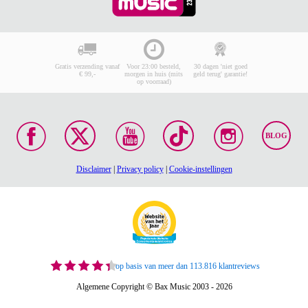
Gratis verzending vanaf
Voor 23:00 besteld,
30 dagen 'niet goed
€ 99,-
morgen in huis (mits
geld terug' garantie!
op voorraad)
BLOG
Disclaimer
|
Privacy policy
|
Cookie-instellingen
op basis van meer dan 113.816 klantreviews
Algemene Copyright © Bax Music 2003 - 2026