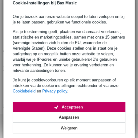
Cookie-instellingen bij Bax Music
Bestel voor 23:00 = morgen in huis
Om je bezoek aan onze website soepel te laten verlopen en bij
30 dagen 'niet goed geld terug' garantie
je te laten passen, gebruiken we functionele cookies.
3 jaar Bax Music garantie
Als je toestemming geeft, plaatsen we daarnaast voorkeurs-,
statistische en marketingcookies, samen met onze 15 partners
(sommige bevinden zich buiten de EU, waaronder de
Verenigde Staten). Deze cookies stellen ons in staat om je
Gratis ophalen in de winkel
surfgedrag op en mogelijk buiten onze website te volgen,
waarbij we je IP-adres en unieke gebruikers-ID’s gebruiken
voor herkenning. Zo kunnen we je ervaring verbeteren en
Productinformatie
relevante aanbiedingen tonen.
zitting voor pianobank
Je kunt je cookievoorkeuren op elk moment aanpassen of
intrekken via de cookie-instellingen rechtsonder of via onze
voor pianobanken 13700 – 13751
Cookiebeleid
en
Privacy policy
.
hoogwaardig zitcomfort
Bekijk alle productspecificaties
Accepteren
Aanpassen
Bekijk ook eens (3)
Weigeren