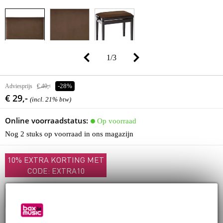
1
/
3
Adviesprijs
€ 40,-
-28%
€ 29,-
(incl. 21% btw)
Online voorraadstatus:
Op voorraad
Nog 2 stuks op voorraad in ons magazijn
10% EXTRA KORTING MET
CODE: EXTRA10
In winkelwagen