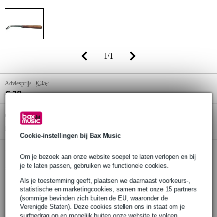
1
/
1
Adviesprijs
€ 35,-
€ 28,-
(incl. 21% btw)
Online voorraadstatus:
Op voorraad
Nog 2 stuks op voorraad in ons magazijn
Cookie-instellingen bij Bax Music
Om je bezoek aan onze website soepel te laten verlopen en bij
In winkelwagen
je te laten passen, gebruiken we functionele cookies.
Als je toestemming geeft, plaatsen we daarnaast voorkeurs-,
statistische en marketingcookies, samen met onze 15 partners
Bestel voor 23:00 = morgen in huis
(sommige bevinden zich buiten de EU, waaronder de
Verenigde Staten). Deze cookies stellen ons in staat om je
30 dagen 'niet goed geld terug' garantie
surfgedrag op en mogelijk buiten onze website te volgen,