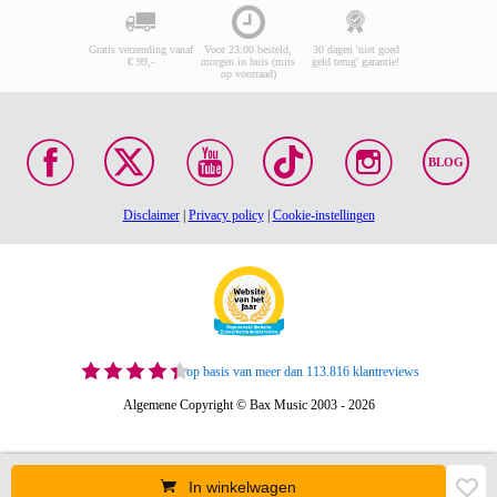
Gratis verzending vanaf
Voor 23:00 besteld,
30 dagen 'niet goed
€ 99,-
morgen in huis (mits
geld terug' garantie!
op voorraad)
BLOG
Disclaimer
|
Privacy policy
|
Cookie-instellingen
op basis van meer dan 113.816 klantreviews
Algemene Copyright © Bax Music 2003 - 2026
In winkelwagen