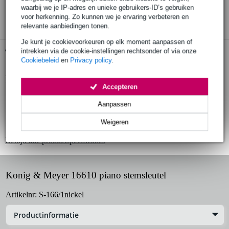
waarbij we je IP-adres en unieke gebruikers-ID’s gebruiken
3 jaar Bax Music garantie
voor herkenning. Zo kunnen we je ervaring verbeteren en
relevante aanbiedingen tonen.
Je kunt je cookievoorkeuren op elk moment aanpassen of
Gratis ophalen in de winkel
intrekken via de cookie-instellingen rechtsonder of via onze
Cookiebeleid
en
Privacy policy
.
Productinformatie
Accepteren
stemsleutel voor piano's
Aanpassen
voorzien van vierkante 6.2 mm adapter
Weigeren
voorzien van houten handvat
Bekijk alle productspecificaties
Konig & Meyer 16610 piano stemsleutel
Artikelnr:
S-166/1nickel
Productinformatie