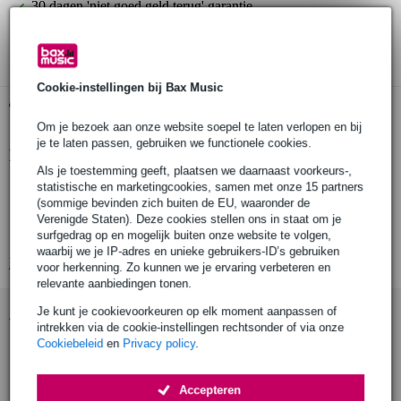
30 dagen 'niet goed geld terug' garantie
3 jaar Bax Music garantie
Cookie-instellingen bij Bax Music
Gratis ophalen in de winkel
Om je bezoek aan onze website soepel te laten verlopen en bij
je te laten passen, gebruiken we functionele cookies.
Productinformatie
Als je toestemming geeft, plaatsen we daarnaast voorkeurs-,
statistische en marketingcookies, samen met onze 15 partners
LP592B-X percussie-houder
(sommige bevinden zich buiten de EU, waaronder de
bevestiging percussie op ketel-rand
Verenigde Staten). Deze cookies stellen ons in staat om je
voor alle producten die geschikt zijn voor montage aan 3/8" staaf
surfgedrag op en mogelijk buiten onze website te volgen,
waarbij we je IP-adres en unieke gebruikers-ID’s gebruiken
Bekijk alle productspecificaties
voor herkenning. Zo kunnen we je ervaring verbeteren en
relevante aanbiedingen tonen.
Je kunt je cookievoorkeuren op elk moment aanpassen of
Accessoires (12)
intrekken via de cookie-instellingen rechtsonder of via onze
Cookiebeleid
en
Privacy policy
.
Accepteren