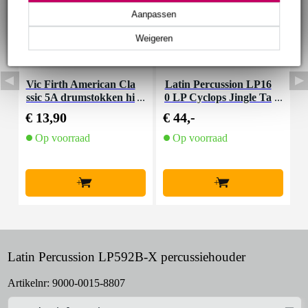
Aanpassen
Weigeren
Vic Firth American Cla
Latin Percussion LP16
L
ssic 5A drumstokken hi
0 LP Cyclops Jingle Ta
0
ckory met houten tip
mbourine beatring
€ 13,90
€ 44,-
€
Op voorraad
Op voorraad
+
+
Latin Percussion LP592B-X percussiehouder
Artikelnr:
9000-0015-8807