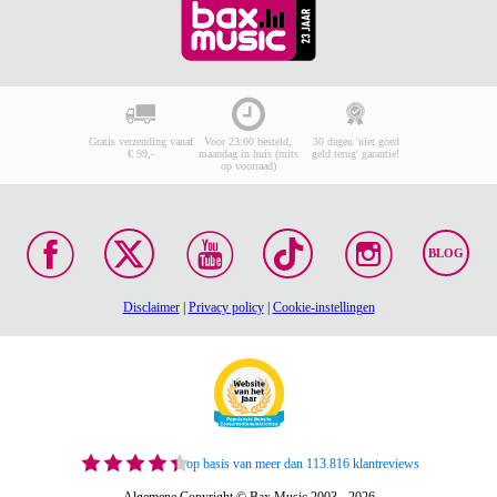
Gratis verzending vanaf
Voor 23:00 besteld,
30 dagen 'niet goed
€ 99,-
maandag in huis (mits
geld terug' garantie!
op voorraad)
BLOG
Disclaimer
|
Privacy policy
|
Cookie-instellingen
op basis van meer dan 113.816 klantreviews
Algemene Copyright © Bax Music 2003 - 2026