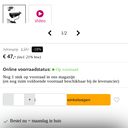
Video
1
/
2
Adviesprijs
€ 57,-
-18%
€ 47,-
(incl. 21% btw)
Online voorraadstatus:
Op voorraad
Nog 1 stuk op voorraad in ons magazijn
(en nog ruim voldoende voorraad beschikbaar bij de leverancier)
In winkelwagen
Bestel nu = maandag in huis