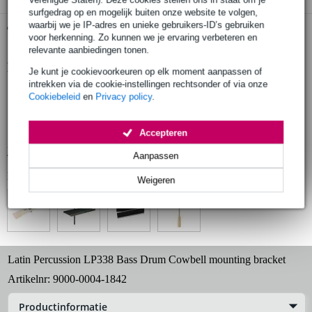
surfgedrag op en mogelijk buiten onze website te volgen,
waarbij we je IP-adres en unieke gebruikers-ID’s gebruiken
Gratis ophalen in de winkel
voor herkenning. Zo kunnen we je ervaring verbeteren en
relevante aanbiedingen tonen.
Productinformatie
Je kunt je cookievoorkeuren op elk moment aanpassen of
intrekken via de cookie-instellingen rechtsonder of via onze
bassdrumklem met houder voor cowbell
Cookiebeleid
en
Privacy policy
.
stevige bevestiging percussie op bassdrum-rand
klem met beschermende rubberen binnenzijde
Accepteren
Bekijk alle productspecificaties
Aanpassen
Bekijk ook eens (4)
Weigeren
Latin Percussion LP338 Bass Drum Cowbell mounting bracket
Artikelnr:
9000-0004-1842
Productinformatie