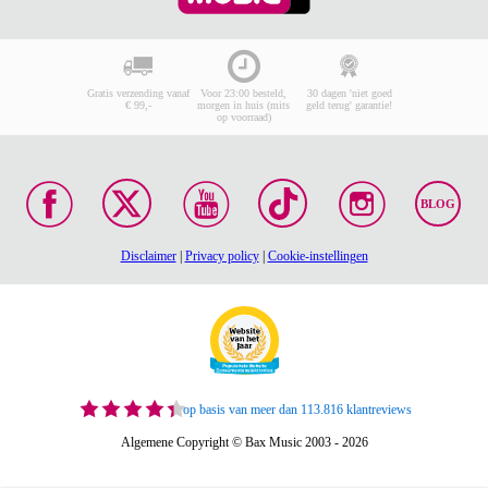
Gratis verzending vanaf
Voor 23:00 besteld,
30 dagen 'niet goed
€ 99,-
morgen in huis (mits
geld terug' garantie!
op voorraad)
BLOG
Disclaimer
|
Privacy policy
|
Cookie-instellingen
op basis van meer dan 113.816 klantreviews
Algemene Copyright © Bax Music 2003 - 2026