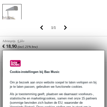
1
/
1
Adviesprijs
€ 27,-
€ 18,90
(incl. 21% btw)
Online voorraadstatus:
Levertijd onbekend
Cookie-instellingen bij Bax Music
In winkelwagen
Om je bezoek aan onze website soepel te laten verlopen en bij
je te laten passen, gebruiken we functionele cookies.
30 dagen 'niet goed geld terug' garantie
Als je toestemming geeft, plaatsen we daarnaast voorkeurs-,
3 jaar Bax Music garantie
statistische en marketingcookies, samen met onze 15 partners
(sommige bevinden zich buiten de EU, waaronder de
Verenigde Staten). Deze cookies stellen ons in staat om je