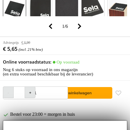
1
/
6
Adviesprijs
€ 6,90
€ 5,65
(incl. 21% btw)
Online voorraadstatus:
Op voorraad
Nog 6 stuks op voorraad in ons magazijn
(en extra voorraad beschikbaar bij de leverancier)
In winkelwagen
Bestel voor 23:00 = morgen in huis
30 dagen 'niet goed geld terug' garantie