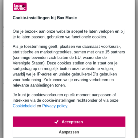
3 jaar Bax Music garantie
Cookie-instellingen bij Bax Music
Gratis ophalen in de winkel
Om je bezoek aan onze website soepel te laten verlopen en bij
je te laten passen, gebruiken we functionele cookies.
Productinformatie
Als je toestemming geeft, plaatsen we daarnaast voorkeurs-,
statistische en marketingcookies, samen met onze 15 partners
Sela Cajon Pad
(sommige bevinden zich buiten de EU, waaronder de
Verenigde Staten). Deze cookies stellen ons in staat om je
mat ter plaatsing op bovenzijde
surfgedrag op en mogelijk buiten onze website te volgen,
geschikt voor de meeste cajons
waarbij we je IP-adres en unieke gebruikers-ID’s gebruiken
voor herkenning. Zo kunnen we je ervaring verbeteren en
Bekijk alle productspecificaties
relevante aanbiedingen tonen.
Je kunt je cookievoorkeuren op elk moment aanpassen of
Accessoires (7)
intrekken via de cookie-instellingen rechtsonder of via onze
Cookiebeleid
en
Privacy policy
.
Accepteren
Aanpassen