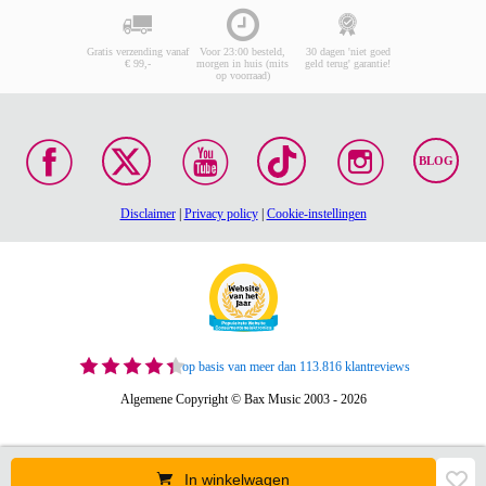
Gratis verzending vanaf
Voor 23:00 besteld,
30 dagen 'niet goed
€ 99,-
morgen in huis (mits
geld terug' garantie!
op voorraad)
BLOG
Disclaimer
|
Privacy policy
|
Cookie-instellingen
op basis van meer dan 113.816 klantreviews
Algemene Copyright © Bax Music 2003 - 2026
In winkelwagen