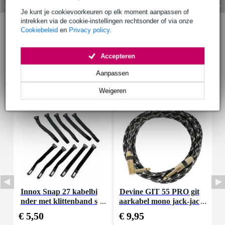
Je kunt je cookievoorkeuren op elk moment aanpassen of
intrekken via de cookie-instellingen rechtsonder of via onze
Cookiebeleid
en
Privacy policy
.
Accepteren
Aanpassen
Accessoires (16)
Weigeren
Innox Snap 27 kabelbi
Devine GIT 55 PRO git
I
nder met klittenband s
aarkabel mono jack-jac
mal zwart (10 stuks)
k haaks 5.5 meter
€ 5,50
€ 9,95
€