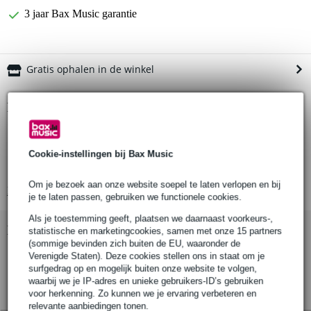
3 jaar Bax Music garantie
Gratis ophalen in de winkel
Productinformatie
Temple Audio Design Adhesive Pads Medium
TQR-MA
Cookie-instellingen bij Bax Music
voor de Templeboard Quick-Release Plate Medium formaat
Om je bezoek aan onze website soepel te laten verlopen en bij
Bekijk alle productspecificaties
je te laten passen, gebruiken we functionele cookies.
Als je toestemming geeft, plaatsen we daarnaast voorkeurs-,
Bekijk ook eens (2)
statistische en marketingcookies, samen met onze 15 partners
(sommige bevinden zich buiten de EU, waaronder de
Verenigde Staten). Deze cookies stellen ons in staat om je
surfgedrag op en mogelijk buiten onze website te volgen,
waarbij we je IP-adres en unieke gebruikers-ID’s gebruiken
voor herkenning. Zo kunnen we je ervaring verbeteren en
relevante aanbiedingen tonen.