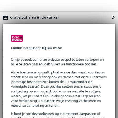
Gratis ophalen in de winkel
Kies nu voor 2 jaar extra Bax Music garantie en meer
voordelen
€ 15,80 eenmalig
Cookie-instellingen bij Bax Music
%
Huur dit product
Om je bezoek aan onze website soepel te laten verlopen en
bij je te laten passen, gebruiken we functionele cookies.
Productinformatie
Als je toestemming geeft, plaatsen we daarnaast voorkeurs-,
Huur dit product al vanaf 23 euro per maand
statistische en marketingcookies, samen met onze 15 partners
Huur meerdere producten tegelijk: min. € 300,- en max.
onderdeelnummer: 13360707, VBR60707
(sommige bevinden zich buiten de EU, waaronder de
€ 2.500,-
Gratis
Verenigde Staten). Deze cookies stellen ons in staat om je
materiaal: Stell
thuisbezorgd of op te halen in de winkel
surfgedrag op en mogelijk buiten onze website te volgen,
Al na 4 maanden maandelijks opzegbaar
color: zwart
waarbij we je IP-adres en unieke gebruikers-ID’s gebruiken
De mogelijkheid om je product(en) met korting te kopen
voor herkenning. Zo kunnen we je ervaring verbeteren en
Bekijk alle productspecificaties
Snelle vervanging door Bax Music bij een defect
relevante aanbiedingen tonen.
Bekijk ook eens (4)
Je kunt je cookievoorkeuren op elk moment aanpassen of