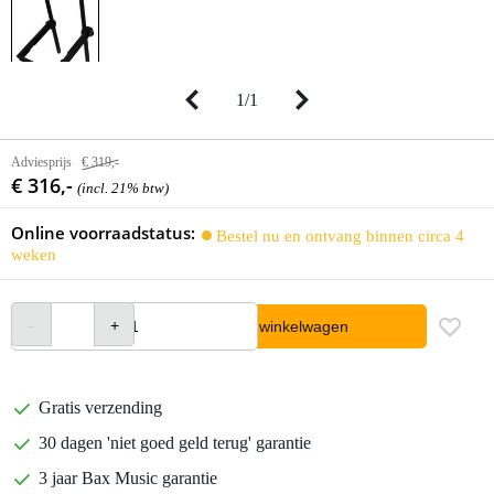
1
/
1
Adviesprijs
€ 319,-
€ 316,-
(incl. 21% btw)
Online voorraadstatus:
Bestel nu en ontvang binnen circa 4
weken
In winkelwagen
Gratis verzending
30 dagen 'niet goed geld terug' garantie
3 jaar Bax Music garantie