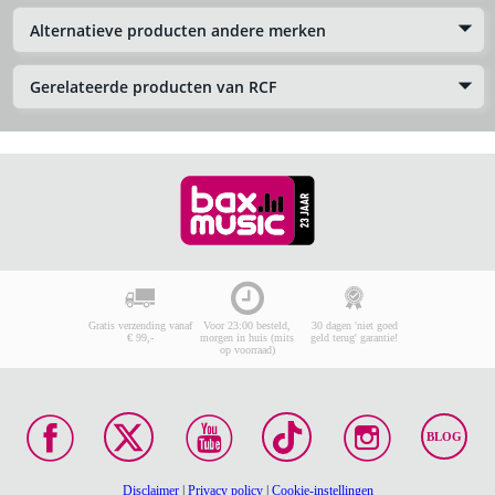
Alternatieve producten andere merken
Gerelateerde producten van RCF
Gratis verzending vanaf
Voor 23:00 besteld,
30 dagen 'niet goed
€ 99,-
morgen in huis (mits
geld terug' garantie!
op voorraad)
BLOG
Disclaimer
|
Privacy policy
|
Cookie-instellingen