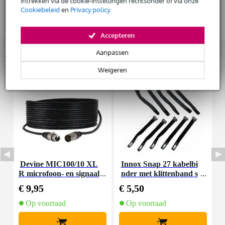
Huur dit product
intrekken via de cookie-instellingen rechtsonder of via onze
Cookiebeleid
en
Privacy policy
.
Accepteren
Accessoires (7)
Aanpassen
Weigeren
Devine MIC100/10 XL
Innox Snap 27 kabelbi
R microfoon- en signaal
nder met klittenband s
K
kabel 10 meter
mal zwart (10 stuks)
€ 9,95
€ 5,50
€
Op voorraad
Op voorraad
+
+