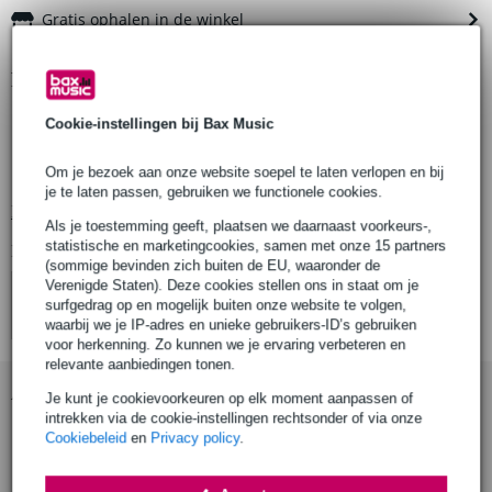
Gratis ophalen in de winkel
Productinformatie
speakerbeugel voor: NXL 14-A
Cookie-instellingen bij Bax Music
type: horizontale beugel
Om je bezoek aan onze website soepel te laten verlopen en bij
montage: wandmontage
je te laten passen, gebruiken we functionele cookies.
Bekijk alle productspecificaties
Als je toestemming geeft, plaatsen we daarnaast voorkeurs-,
statistische en marketingcookies, samen met onze 15 partners
Bekijk ook eens (4)
(sommige bevinden zich buiten de EU, waaronder de
Verenigde Staten). Deze cookies stellen ons in staat om je
surfgedrag op en mogelijk buiten onze website te volgen,
waarbij we je IP-adres en unieke gebruikers-ID’s gebruiken
voor herkenning. Zo kunnen we je ervaring verbeteren en
relevante aanbiedingen tonen.
Accessoires (7)
Je kunt je cookievoorkeuren op elk moment aanpassen of
intrekken via de cookie-instellingen rechtsonder of via onze
Cookiebeleid
en
Privacy policy
.