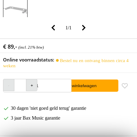
1
/
1
€ 89,-
(incl. 21% btw)
Online voorraadstatus:
Bestel nu en ontvang binnen circa 4
weken
In winkelwagen
30 dagen 'niet goed geld terug' garantie
3 jaar Bax Music garantie