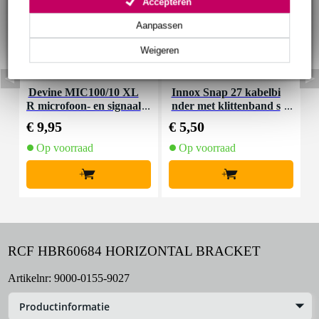
Accepteren
Aanpassen
Weigeren
Devine MIC100/10 XL
Innox Snap 27 kabelbi
R microfoon- en signaal
nder met klittenband s
K
kabel 10 meter
mal zwart (10 stuks)
€ 9,95
€ 5,50
€
Op voorraad
Op voorraad
+
+
RCF HBR60684 HORIZONTAL BRACKET
Artikelnr:
9000-0155-9027
Productinformatie