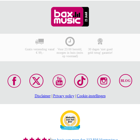
Gratis verzending vanaf
Voor 23:00 besteld,
30 dagen 'niet goed
€ 99,-
morgen in huis (mits
geld terug' garantie!
op voorraad)
BLOG
Disclaimer
|
Privacy policy
|
Cookie-instellingen
op basis van meer dan 113.816 klantreviews