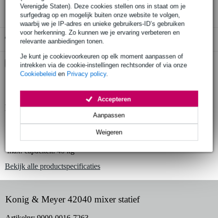
Verenigde Staten). Deze cookies stellen ons in staat om je
surfgedrag op en mogelijk buiten onze website te volgen,
waarbij we je IP-adres en unieke gebruikers-ID’s gebruiken
voor herkenning. Zo kunnen we je ervaring verbeteren en
Gratis ophalen in de winkel
relevante aanbiedingen tonen.
Je kunt je cookievoorkeuren op elk moment aanpassen of
Kies nu voor 2 jaar extra Bax Music garantie en meer
intrekken via de cookie-instellingen rechtsonder of via onze
voordelen
Cookiebeleid
en
Privacy policy
.
€ 5,90 eenmalig
Accepteren
Productinformatie
Aanpassen
type: mixer statief
Weigeren
materiaal: staal
max. capaciteit: 40 kg
Bekijk alle productspecificaties
Konig & Meyer 42040 mixer statief
Artikelnr:
9000-0016-7263