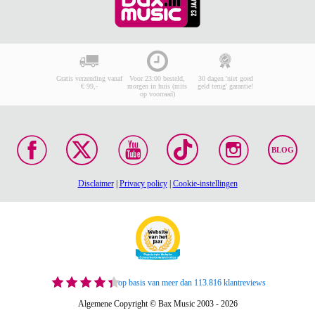
Gratis verzending vanaf
Voor 23:00 besteld,
30 dagen 'niet goed
€ 99,-
morgen in huis (mits
geld terug' garantie!
op voorraad)
BLOG
Disclaimer
|
Privacy policy
|
Cookie-instellingen
op basis van meer dan 113.816 klantreviews
Algemene Copyright © Bax Music 2003 - 2026