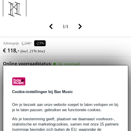
1
/
1
Adviesprijs
€ 154,-
-23%
€ 118,-
(incl. 21% btw)
Online voorraadstatus:
Op voorraad
Nog 1 stuk op voorraad in ons magazijn
In winkelwagen
Cookie-instellingen bij Bax Music
Om je bezoek aan onze website soepel te laten verlopen en bij
je te laten passen, gebruiken we functionele cookies.
Bestel voor 23:00 = morgen in huis (gratis)
Als je toestemming geeft, plaatsen we daarnaast voorkeurs-,
30 dagen 'niet goed geld terug' garantie
statistische en marketingcookies, samen met onze 15 partners
(sommige bevinden zich buiten de EU, waaronder de
3 jaar Bax Music garantie