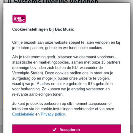
LD Systems Overige verlopen
1
Er is
product gevonden.
Top-10
Advies
Cookie-instellingen bij Bax Music
Om je bezoek aan onze website soepel te laten verlopen en bij
LD Systems PHA Phantom power adapter
je te laten passen, gebruiken we functionele cookies.
mini-XLR naar XLR
Als je toestemming geeft, plaatsen we daarnaast voorkeurs-,
statistische en marketingcookies, samen met onze 15 partners
€ 29,-
(sommige bevinden zich buiten de EU, waaronder de
Adviesprijs
€ 34,-
Verenigde Staten). Deze cookies stellen ons in staat om je
Op voorraad
surfgedrag op en mogelijk buiten onze website te volgen,
waarbij we je IP-adres en unieke gebruikers-ID’s gebruiken
Ook in
1 winkel
op voorraad
voor herkenning. Zo kunnen we je ervaring verbeteren en
relevante aanbiedingen tonen.
In mijn winkelwagen
Je kunt je cookievoorkeuren op elk moment aanpassen of
intrekken via de cookie-instellingen rechtsonder of via onze
Cookiebeleid
en
Privacy policy
.
Accepteren