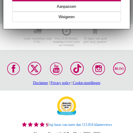
Aanpassen
Weigeren
Gratis verzending vanaf
Voor 23:00 besteld,
30 dagen 'niet goed
€ 99,-
maandag in huis (mits
geld terug' garantie!
op voorraad)
BLOG
Disclaimer
|
Privacy policy
|
Cookie-instellingen
op basis van meer dan 113.816 klantreviews