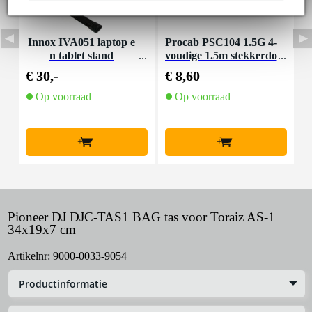
Innox IVA051 laptop e
Procab PSC104 1.5G 4-
K
n tablet stand
voudige 1.5m stekkerdo
k
os
€ 30,-
€ 8,60
€
Op voorraad
Op voorraad
+
+
Pioneer DJ DJC-TAS1 BAG tas voor Toraiz AS-1
34x19x7 cm
Artikelnr:
9000-0033-9054
Productinformatie