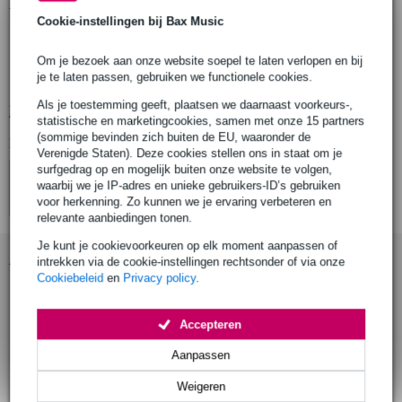
Productinformatie
Cookie-instellingen bij Bax Music
stevige hardcase
op maat gemaakt voor Pioneer AS-1 synthesizer
Om je bezoek aan onze website soepel te laten verlopen en bij
je te laten passen, gebruiken we functionele cookies.
ruimte voor accessoires, zoals voeding en kabels
Als je toestemming geeft, plaatsen we daarnaast voorkeurs-,
Bekijk alle productspecificaties
statistische en marketingcookies, samen met onze 15 partners
(sommige bevinden zich buiten de EU, waaronder de
Bekijk ook eens (4)
Verenigde Staten). Deze cookies stellen ons in staat om je
surfgedrag op en mogelijk buiten onze website te volgen,
waarbij we je IP-adres en unieke gebruikers-ID’s gebruiken
voor herkenning. Zo kunnen we je ervaring verbeteren en
relevante aanbiedingen tonen.
Je kunt je cookievoorkeuren op elk moment aanpassen of
Accessoires (10)
intrekken via de cookie-instellingen rechtsonder of via onze
Cookiebeleid
en
Privacy policy
.
Accepteren
Aanpassen
Weigeren