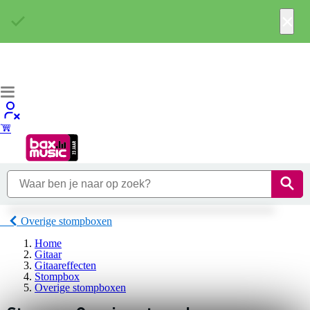
×
Overige stompboxen
Home
Gitaar
Gitaareffecten
Stompbox
Overige stompboxen