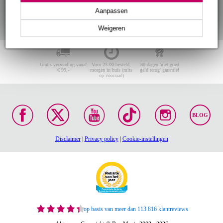
Aanpassen
Weigeren
Gratis verzending vanaf
Voor 23:00 besteld,
30 dagen 'niet goed
€ 99,-
morgen in huis (mits
geld terug' garantie!
op voorraad)
BLOG
Disclaimer
|
Privacy policy
|
Cookie-instellingen
op basis van meer dan 113.816 klantreviews