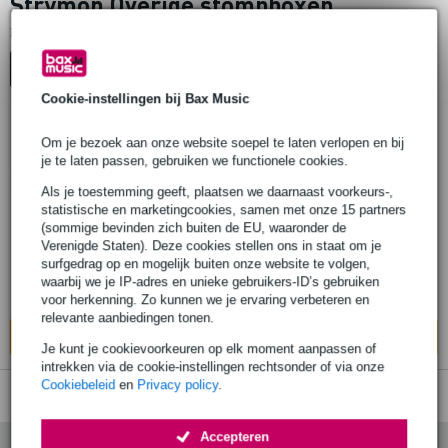
Strymon Overige stompboxen
1
Er is
product gevonden.
Top-10
Advies
Cookie-instellingen bij Bax Music
Om je bezoek aan onze website soepel te laten verlopen en bij
Strymon MultiSwitch Plus voor Sunset,
je te laten passen, gebruiken we functionele cookies.
Riverside en Volante
Als je toestemming geeft, plaatsen we daarnaast voorkeurs-,
statistische en marketingcookies, samen met onze 15 partners
€ 135,-
(sommige bevinden zich buiten de EU, waaronder de
Adviesprijs
€ 195,-
Verenigde Staten). Deze cookies stellen ons in staat om je
Op voorraad
surfgedrag op en mogelijk buiten onze website te volgen,
waarbij we je IP-adres en unieke gebruikers-ID’s gebruiken
Ook in
1 winkel
op voorraad
voor herkenning. Zo kunnen we je ervaring verbeteren en
relevante aanbiedingen tonen.
In mijn winkelwagen
Je kunt je cookievoorkeuren op elk moment aanpassen of
intrekken via de cookie-instellingen rechtsonder of via onze
Cookiebeleid
en
Privacy policy
.
Accepteren