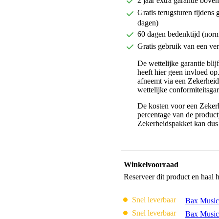
2 jaar extra garantie bov
Gratis terugsturen tijdens 
dagen)
60 dagen bedenktijd (nor
Gratis gebruik van een ver
De wettelijke garantie bli
heeft hier geen invloed op
afneemt via een Zekerhei
wettelijke conformiteitsgar
De kosten voor een Zekerh
percentage van de productp
Zekerheidspakket kan dus 
Winkelvoorraad
Reserveer dit product en haal 
Snel leverbaar
Bax Music
Snel leverbaar
Bax Music