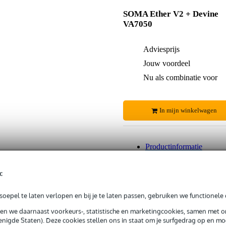
SOMA Ether V2 + Devine
VA7050
Adviesprijs
Jouw voordeel
Nu als combinatie voor
In mijn winkelwagen
Productinformatie
c
 99,-
3 jaar Bax Music garantie
Grati
oepel te laten verlopen en bij je te laten passen, gebruiken we functionele 
ug' garantie
Laagste-prijs-garantie
Grati
sen we daarnaast voorkeurs-, statistische en marketingcookies, samen met 
nigde Staten). Deze cookies stellen ons in staat om je surfgedrag op en mog