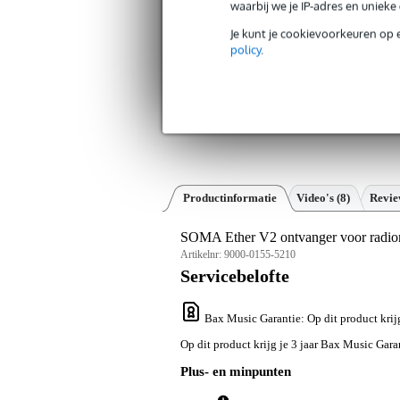
waarbij we je IP-adres en uniek
Je kunt je cookievoorkeuren op 
policy
.
Productinformatie
Video's (8)
Revi
SOMA Ether V2 ontvanger voor radior
Artikelnr:
9000-0155-5210
Servicebelofte
Bax Music Garantie
: Op dit product kri
Op dit product krijg je 3 jaar Bax Music Gara
Plus- en minpunten