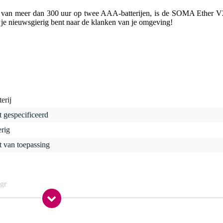
ur van meer dan 300 uur op twee AAA-batterijen, is de SOMA Ether V
 je nieuwsgierig bent naar de klanken van je omgeving!
terij
t gespecificeerd
rig
t van toepassing
gr
0 x 12,0 x 7,0 cm