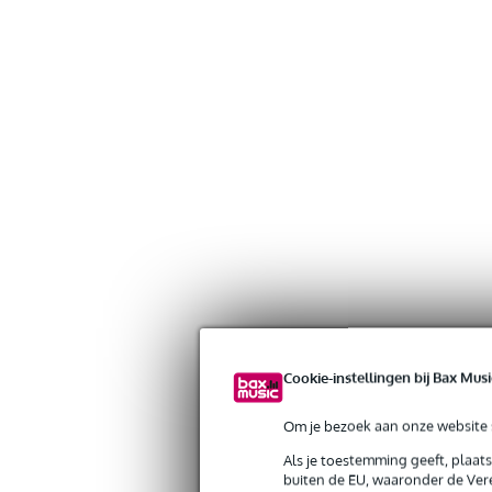
Cookie-instellingen bij Bax Musi
Gratis verzending vanaf €
Om je bezoek aan onze website s
30 dagen 'niet goed geld ter
Als je toestemming geeft, plaat
buiten de EU, waaronder de Vere