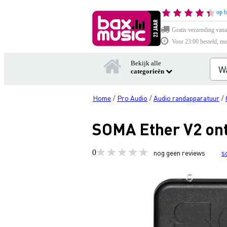
op b
Gratis verzending vana
Voor 23:00 besteld, mo
Bekijk alle
categorieën
Home
Pro Audio
Audio randapparatuur
/
/
/
SOMA Ether V2 ont
0
nog geen reviews
s