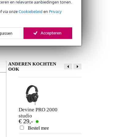
eteren en relevante aanbiedingen tonen.
of via onze
Cookiebeleid
en
Privacy
Accepteren
passen
ANDEREN KOCHTEN
OOK
Devine PRO 2000
Innox ETA GAF-
studio
01-BK Gaffa Tape
€ 29,-
€ 9,50
hoofdtelefoon
50 mm x 50 m
zwart
Bestel mee
Bestel mee