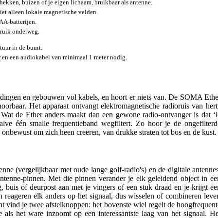
hekken, buizen of je eigen lichaam, bruikbaar als antenne.
iet alleen lokale magnetische velden.
AA-batterijen.
ruik onderweg.
tuur in de buurt.
r en een audiokabel van minimaal 1 meter nodig.
leidingen en gebouwen vol kabels, en hoort er niets van. De SOMA Ethe
oorbaar. Het apparaat ontvangt elektromagnetische radioruis van hert
d. Wat de Ether anders maakt dan een gewone radio-ontvanger is dat ‘i
halve één smalle frequentieband wegfiltert. Zo hoor je de ongefilterd
 onbewust om zich heen creëren, van drukke straten tot bos en de kust.
ne (vergelijkbaar met oude lange golf-radio's) en de digitale antennes
ntenne-pinnen. Met die pinnen verander je elk geleidend object in ee
 buis of deurpost aan met je vingers of een stuk draad en je krijgt ee
 reageren elk anders op het signaal, dus wisselen of combineren lever
t vind je twee afstelknoppen: het bovenste wiel regelt de hoogfrequent
e als het ware inzoomt op een interessantste laag van het signaal. He