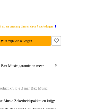
el nu en ontvang binnen circa 7 werkdagen
In mijn winkelwagen
a Bax Music garantie en meer
oduct krijg je 3 jaar Bax Music
ax Music Zekerheidspakket en krijg: