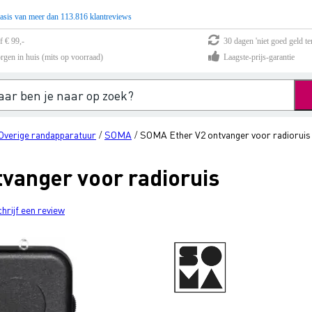
asis van meer dan 113.816 klantreviews
f € 99,-
30 dagen 'niet goed geld te
rgen in huis (mits op voorraad)
Laagste-prijs-garantie
Overige randapparatuur
SOMA
SOMA Ether V2 ontvanger voor radioruis
/
/
vanger voor radioruis
chrijf een review