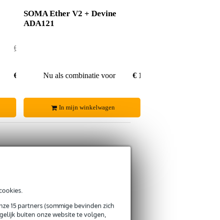
SOMA Ether V2 + Devine
ADA121
€ 140,-
€ 2,-
€ 138,-
Nu als combinatie voor
€ 130,95
In mijn winkelwagen
s retourneren
cookies.
s CO2-neutrale verzending
onze 15 partners (sommige bevinden zich
elijk buiten onze website te volgen,