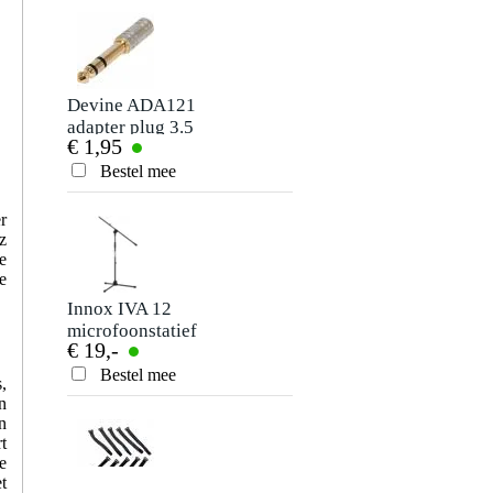
Devine ADA121
Innox CL 20
adapter plug 3.5
microfoonklem
€ 1,95
€ 3,50
mm jack stereo -
6.35 mm jack
Bestel mee
Bestel mee
stereo
r
z
e
e
Innox IVA 12
Devine ADA138
microfoonstatief
XLR male - XLR
€ 19,-
€ 4,95
met hengelarm
male adapter
Bestel mee
Bestel mee
,
n
n
t
e
t