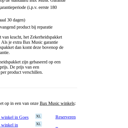
enop de standaard Bax Music Garantie
garantieperiode (i.p.v. eerste 180
maal 30 dagen)
vangend product bij reparatie
jft van kracht, het Zekerheidspakket
. Als je extra Bax Music garantie
dspakket dan komt deze bovenop de
antie.
eidspakket zijn gebaseerd op een
rijs. De prijs van een
per product verschillen.
het op in een van onze
Bax Music winkels
:
XL
Reserveren
 winkel in Goes
XL
 winkel in