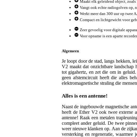
Maakt elk geleidend object, zoals 
Vangt ook echte radiogolven op, n
Werkt meer dan 300 uur op twee A
Compact en lichtgewicht voor geb
Zeer gevoelig voor digitale appara
Voor opname is een aparte recorde
Algemeen
Je loopt door de stad, langs hekken, 
V2 maakt dat onzichtbare landschap h
tot gigahertz, en zet die om in gelui
geen afstemcircuit heeft die alles be
elektromagnetische straling die mensen
Alles is een antenne!
Naast de ingebouwde magnetische anten
heeft de Ether V2 ook twee externe a
antenne! Raak een metalen trapleuning,
compleet ander geluid. De twee pinnen
weer nieuwe klanken op. Aan de zijkan
versterking en regeneratie, waarmee j