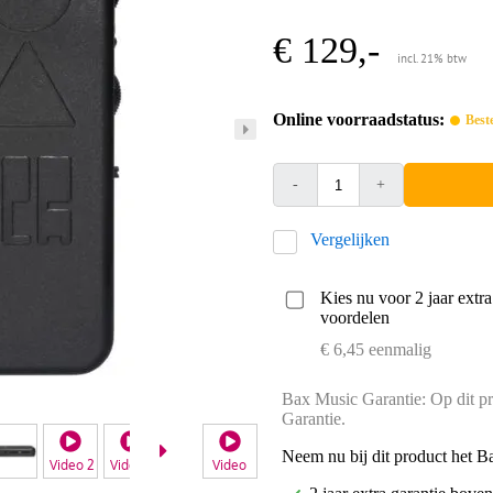
€ 129,-
incl. 21% btw
Online voorraadstatus:
Best
-
+
Vergelijken
Kies nu voor 2 jaar extr
voordelen
€ 6,45 eenmalig
Bax Music Garantie: Op dit pr
Garantie.
Neem nu bij dit product het B
Video 2
Video 3
Video 4
Video
Video 5
Video 6
Video 7
Video 8