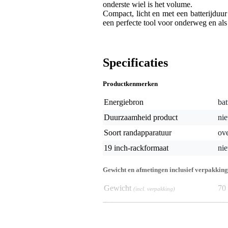
onderste wiel is het volume.
Compact, licht en met een batterijdu
een perfecte tool voor onderweg en als
Specificaties
Productkenmerken
Energiebron
bat
Duurzaamheid product
nie
Soort randapparatuur
ove
19 inch-rackformaat
nie
Gewicht en afmetingen inclusief verpakking
Gewicht
70 
(incl. verpakking)
Afmeting
15,
(incl. verpakking)
Productspecificaties