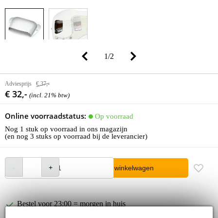
1
/
2
Adviesprijs
€ 37,-
€ 32,-
(incl. 21% btw)
Online voorraadstatus:
Op voorraad
Nog 1 stuk op voorraad in ons magazijn
(en nog 3 stuks op voorraad bij de leverancier)
In winkelwagen
Bestel voor 23:00 = morgen in huis