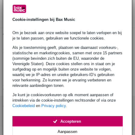
30 dagen 'niet goed geld terug' garantie
3 jaar Bax Music garantie
Cookie-instellingen bij Bax Music
Om je bezoek aan onze website soepel te laten verlopen en bij
Gratis ophalen in de winkel
je te laten passen, gebruiken we functionele cookies.
Als je toestemming geeft, plaatsen we daarnaast voorkeurs-,
Productinformatie
statistische en marketingcookies, samen met onze 15 partners
(sommige bevinden zich buiten de EU, waaronder de
Fender 'ashtray' bridge cover voor Precision Bass
Verenigde Staten). Deze cookies stellen ons in staat om je
surfgedrag op en mogelijk buiten onze website te volgen,
kleur: chroom
waarbij we je IP-adres en unieke gebruikers-ID’s gebruiken
geeft uw bas de vintage uitstraling van de '50s, '60s en '70s
voor herkenning. Zo kunnen we je ervaring verbeteren en
relevante aanbiedingen tonen.
Bekijk alle productspecificaties
Je kunt je cookievoorkeuren op elk moment aanpassen of
intrekken via de cookie-instellingen rechtsonder of via onze
Accessoires (3)
Cookiebeleid
en
Privacy policy
.
Accepteren
Aanpassen