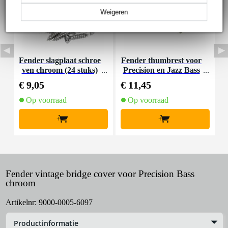
Weigeren
Fender slagplaat schroe
Fender thumbrest voor
F
ven chroom (24 stuks)
Precision en Jazz Bass
c
zwart
€ 9,05
€ 11,45
€
Op voorraad
Op voorraad
+
+
Fender vintage bridge cover voor Precision Bass
chroom
Artikelnr:
9000-0005-6097
Productinformatie