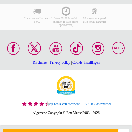
Gratis verzending vanaf
Voor 23:00 besteld,
30 dagen 'niet goed
€ 99,-
morgen in huis (mits
geld terug' garantie!
op voorraad)
BLOG
Disclaimer
|
Privacy policy
|
Cookie-instellingen
op basis van meer dan 113.816 klantreviews
Algemene Copyright © Bax Music 2003 - 2026