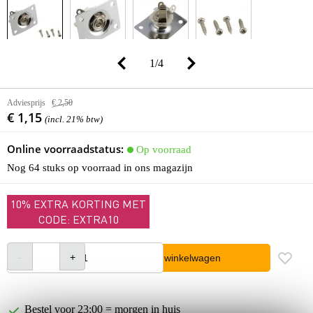
1
/
4
Adviesprijs
€ 2,50
€ 1,15
(incl. 21% btw)
Online voorraadstatus:
Op voorraad
Nog 64 stuks op voorraad in ons magazijn
10% EXTRA KORTING MET
CODE: EXTRA10
In winkelwagen
Bestel voor 23:00 = morgen in huis