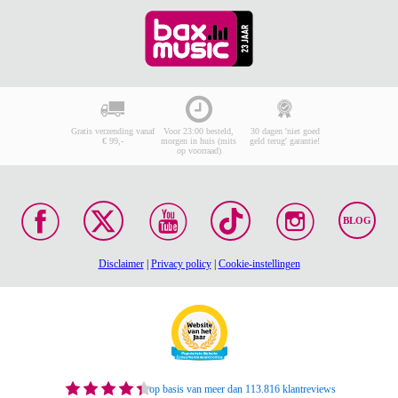
Gratis verzending vanaf
Voor 23:00 besteld,
30 dagen 'niet goed
€ 99,-
morgen in huis (mits
geld terug' garantie!
op voorraad)
BLOG
Disclaimer
|
Privacy policy
|
Cookie-instellingen
op basis van meer dan 113.816 klantreviews