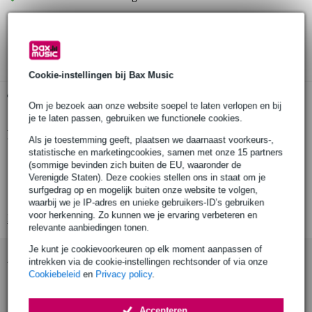
30 dagen 'niet goed geld terug' garantie
3 jaar Bax Music garantie
Cookie-instellingen bij Bax Music
Gratis ophalen in de winkel
Om je bezoek aan onze website soepel te laten verlopen en bij
je te laten passen, gebruiken we functionele cookies.
Productinformatie
Als je toestemming geeft, plaatsen we daarnaast voorkeurs-,
statistische en marketingcookies, samen met onze 15 partners
Fazley vierkante jack plate voor gitaren
(sommige bevinden zich buiten de EU, waaronder de
Verenigde Staten). Deze cookies stellen ons in staat om je
kleur: chrome
surfgedrag op en mogelijk buiten onze website te volgen,
lengte: 36.4 mm
waarbij we je IP-adres en unieke gebruikers-ID’s gebruiken
voor herkenning. Zo kunnen we je ervaring verbeteren en
Bekijk alle productspecificaties
relevante aanbiedingen tonen.
Je kunt je cookievoorkeuren op elk moment aanpassen of
Accessoires (8)
intrekken via de cookie-instellingen rechtsonder of via onze
Cookiebeleid
en
Privacy policy
.
Accepteren