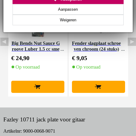
Aanpassen
Weigeren
Big Bends Nut Sauce G
Fender slagplaat schroe
F
roove Luber 1.5 cc sme
ven chroom (24 stuks)
s
ermiddel voor topkam
€ 24,90
€ 9,05
€
Op voorraad
Op voorraad
+
+
Fazley 10711 jack plate voor gitaar
Artikelnr:
9000-0068-9071