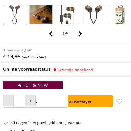
1
/
5
Adviesprijs
€ 23,10
€ 19,95
(incl. 21% btw)
Online voorraadstatus:
Levertijd onbekend
🔥HOT & NEW
In winkelwagen
30 dagen 'niet goed geld terug' garantie