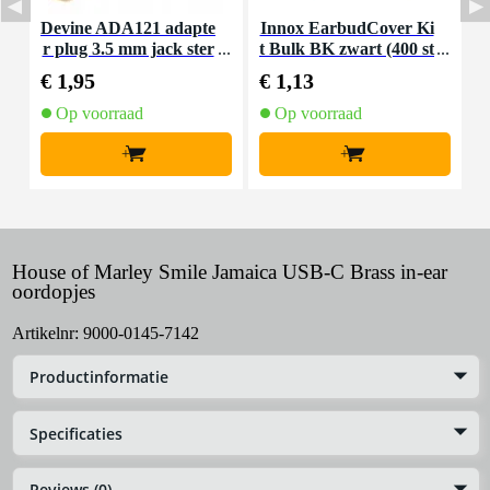
Devine ADA121 adapte
Innox EarbudCover Ki
O
r plug 3.5 mm jack ster
t Bulk BK zwart (400 st
s
eo - 6.35 mm jack stere
uks)
€ 1,95
€ 1,13
€
o
Op voorraad
Op voorraad
+
+
House of Marley Smile Jamaica USB-C Brass in-ear
oordopjes
Artikelnr:
9000-0145-7142
Productinformatie
Specificaties
Reviews (0)