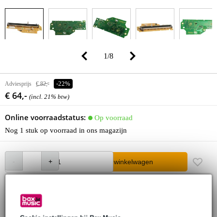
1
/
8
Adviesprijs
€ 82,-
-22%
€ 64,-
(incl. 21% btw)
Online voorraadstatus:
Op voorraad
Nog 1 stuk op voorraad in ons magazijn
In winkelwagen
Bestel voor 23:00 = morgen in huis
30 dagen 'niet goed geld terug' garantie