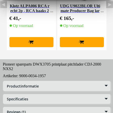
Klotz ALPA006 RCA r
UDG U9022BLOR Ulti
U
echt 2p - RCA haaks 2
mate Producer Bag lar
p kabel 60cm (set van
ge zwart/ oranje
€ 41,-
€ 165,-
€
2)
Op voorraad
Op voorraad
+
+
Pioneer spareparts DWX3705 printplaat pitchfader CDJ-2000
NXS2
Artikelnr:
9000-0034-1957
Productinformatie
Specificaties
Reviews (1)