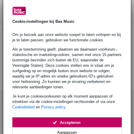
3 jaar Bax Music garantie
Cookie-instellingen bij Bax Music
Gratis ophalen in de winkel
Om je bezoek aan onze website soepel te laten verlopen en bij
je te laten passen, gebruiken we functionele cookies.
Productinformatie
Als je toestemming geeft, plaatsen we daarnaast voorkeurs-,
statistische en marketingcookies, samen met onze 15 partners
Pioneer spareparts DDE1151
(sommige bevinden zich buiten de EU, waaronder de
splitter kabel
Verenigde Staten). Deze cookies stellen ons in staat om je
surfgedrag op en mogelijk buiten onze website te volgen,
geschikt voor: DDJ-200
waarbij we je IP-adres en unieke gebruikers-ID’s gebruiken
voor herkenning. Zo kunnen we je ervaring verbeteren en
Bekijk alle productspecificaties
relevante aanbiedingen tonen.
Je kunt je cookievoorkeuren op elk moment aanpassen of
Accessoires (14)
intrekken via de cookie-instellingen rechtsonder of via onze
Cookiebeleid
en
Privacy policy
.
Accepteren
Aanpassen