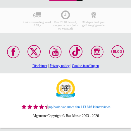
Gratis verzending vanaf
Voor 23:00 besteld,
30 dagen 'niet goed
€ 99,-
morgen in huis (mits
geld terug' garantie!
op voorraad)
BLOG
Disclaimer
|
Privacy policy
|
Cookie-instellingen
op basis van meer dan 113.816 klantreviews
Algemene Copyright © Bax Music 2003 - 2026