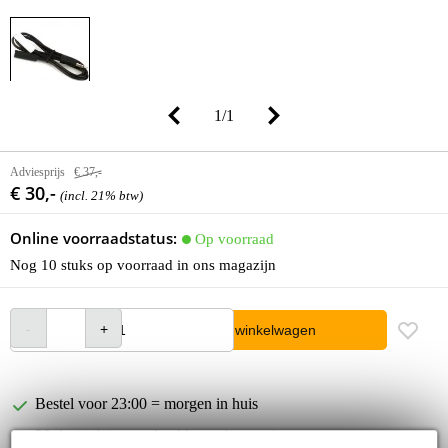
1
/
1
Adviesprijs
€ 37,-
€ 30,-
(incl. 21% btw)
Online voorraadstatus:
Op voorraad
Nog 10 stuks op voorraad in ons magazijn
In winkelwagen
Bestel voor 23:00 = morgen in huis
30 dagen 'niet goed geld terug' garantie