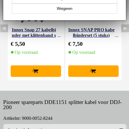
Weigeren
Innox Snap 27 kabelbi
Innox SNAP PRO kabe
D
nder met klittenband s
lbinderset (5 stuks)
mal zwart (10 stuks)
€ 5,50
€ 7,50
€
Op voorraad
Op voorraad
+
+
Pioneer spareparts DDE1151 splitter kabel voor DDJ-
200
Artikelnr:
9000-0052-8244