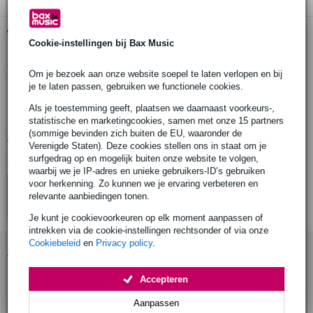
Gratis ophalen in de winkel
Cookie-instellingen bij Bax Music
Productinformatie
Om je bezoek aan onze website soepel te laten verlopen en bij
je te laten passen, gebruiken we functionele cookies.
inclusief print
Als je toestemming geeft, plaatsen we daarnaast voorkeurs-,
geschikt voor kanaal 4
statistische en marketingcookies, samen met onze 15 partners
(sommige bevinden zich buiten de EU, waaronder de
Bekijk alle productspecificaties
Verenigde Staten). Deze cookies stellen ons in staat om je
surfgedrag op en mogelijk buiten onze website te volgen,
Bekijk ook eens (4)
waarbij we je IP-adres en unieke gebruikers-ID’s gebruiken
voor herkenning. Zo kunnen we je ervaring verbeteren en
relevante aanbiedingen tonen.
Je kunt je cookievoorkeuren op elk moment aanpassen of
intrekken via de cookie-instellingen rechtsonder of via onze
Cookiebeleid
en
Privacy policy
.
Accessoires (1)
Accepteren
Aanpassen