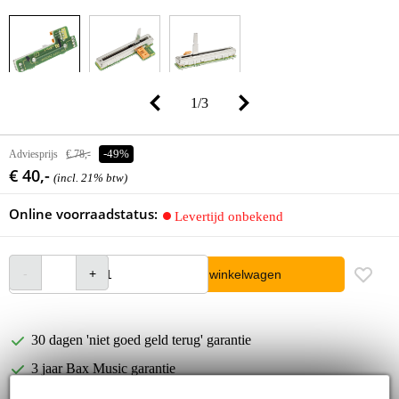
1
/
3
Adviesprijs
€ 78,-
-49%
€ 40,-
(incl. 21% btw)
Online voorraadstatus:
Levertijd onbekend
In winkelwagen
30 dagen 'niet goed geld terug' garantie
3 jaar Bax Music garantie