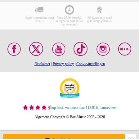
Gratis verzending vanaf
Voor 23:00 besteld,
30 dagen 'niet goed
€ 99,-
morgen in huis (mits
geld terug' garantie!
op voorraad)
BLOG
Disclaimer
|
Privacy policy
|
Cookie-instellingen
op basis van meer dan 113.816 klantreviews
Algemene Copyright © Bax Music 2003 - 2026