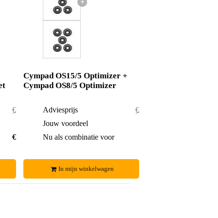
+
+
Cympad OS15/5 Optimizer +
et
Cympad OS8/5 Optimizer
€ 16,40
Adviesprijs
€ 19,80
€ 0,45
Jouw voordeel
€ 0,80
€ 15,95
Nu als combinatie voor
€ 19,-
In mijn winkelwagen