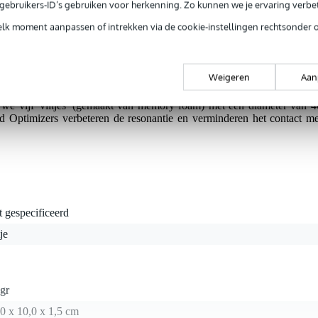
e gebruikers-ID’s gebruiken voor herkenning. Zo kunnen we je ervaring verb
elk moment aanpassen of intrekken via de cookie-instellingen rechtsonder 
g je alleen garantie op fabrieksfouten.
rieksfouten.
Weigeren
Aan
we vijf 'viltjes' (gemaakt van memory foam) met een diameter van 4
ptimizers verbeteren de resonantie en verminderen het contact me
t gespecificeerd
tje
gr
0 x 10,0 x 1,5 cm