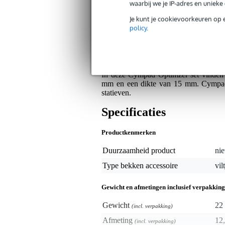
waarbij we je IP-adres en uniek
Je kunt je cookievoorkeuren op 
Bax Music Garantie
: Op dit product krij
policy
.
Op dit product krijg je alleen garantie op fab
Algemeen
In deze Cympad Optimzer set vinden 
mm en een dikte van 15 mm. Cympad O
statieven.
Specificaties
Productkenmerken
Duurzaamheid product
nie
Type bekken accessoire
vil
Gewicht en afmetingen inclusief verpakking
Gewicht
22 
(incl. verpakking)
Afmeting
12,
(incl. verpakking)