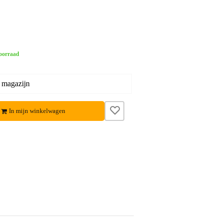
oorraad
 magazijn
In mijn winkelwagen