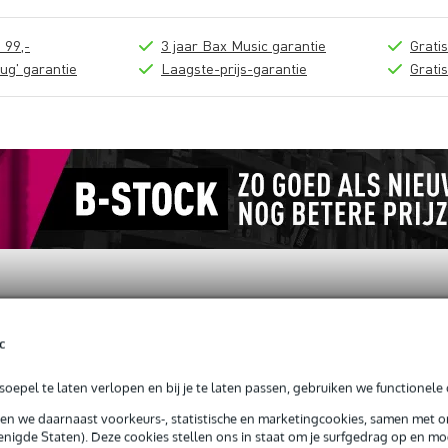
 99,-
3 jaar Bax Music garantie
Grati
ug' garantie
Laagste-prijs-garantie
Grati
c
oepel te laten verlopen en bij je te laten passen, gebruiken we functionele 
s 40 / 15 mm (set van 5)
sen we daarnaast voorkeurs-, statistische en marketingcookies, samen met 
nigde Staten). Deze cookies stellen ons in staat om je surfgedrag op en mog