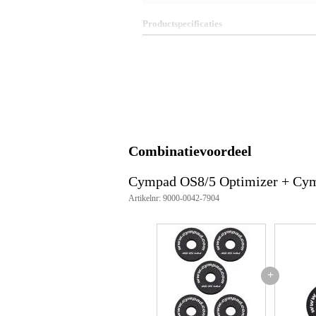
Productspecificaties
bekkenviltjes (set van 5)
materiaal: high density memory
kleur: zwart
diameter: 40 mm
dikte: 15 mm
Combinatievoordeel
Cympad OS8/5 Optimizer + Cym
Artikelnr: 9000-0042-7904
+