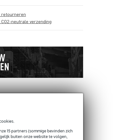
s retourneren
s CO2-neutrale verzending
ANDEREN KOCHTEN
OOK
cookies.
Schrijf zelf een review
onze 15 partners (sommige bevinden zich
elijk buiten onze website te volgen,