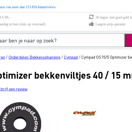
asis van meer dan 113.816 klantreviews
f € 99,-
30 dagen 'niet goed geld te
andag in huis (mits op voorraad)
Laagste-prijs-garantie
ren
Onderdelen Bekkenophanging
Cympad
Cympad OS15/5 Optimizer bekk
/
/
/
imizer bekkenviltjes 40 / 15 m
chrijf een review