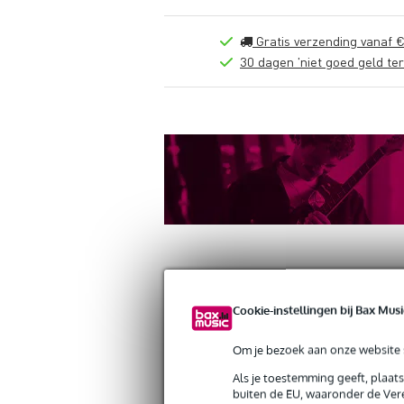
Gratis verzending vanaf €
30 dagen 'niet goed geld ter
Cookie-instellingen bij Bax Musi
Productinformatie
Reviews
(0)
Om je bezoek aan onze website s
Cympad OS15/5 Optimizer bekkenviltje
Artikelnr:
9000-0042-7897
Als je toestemming geeft, plaat
Servicebelofte
buiten de EU, waaronder de Vere