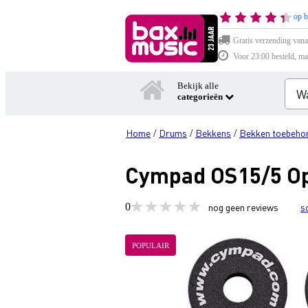
op b
Gratis verzending vana
Voor 23:00 besteld, ma
Bekijk alle
categorieën
Home
Drums
Bekkens
Bekken toebeho
/
/
/
Cympad OS15/5 Opt
0
nog geen reviews
s
POPULAIR