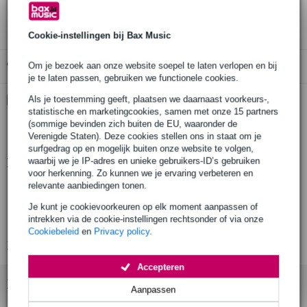
3 jaar Bax Music garantie
Cookie-instellingen bij Bax Music
Gratis ophalen in de winkel
Om je bezoek aan onze website soepel te laten verlopen en bij
je te laten passen, gebruiken we functionele cookies.
Kies nu voor 2 jaar extra Bax Music garantie en meer
Als je toestemming geeft, plaatsen we daarnaast voorkeurs-,
voordelen
statistische en marketingcookies, samen met onze 15 partners
(sommige bevinden zich buiten de EU, waaronder de
€ 9,30 eenmalig
Verenigde Staten). Deze cookies stellen ons in staat om je
surfgedrag op en mogelijk buiten onze website te volgen,
waarbij we je IP-adres en unieke gebruikers-ID’s gebruiken
Productinformatie
voor herkenning. Zo kunnen we je ervaring verbeteren en
relevante aanbiedingen tonen.
licht/luidsprekerstatief
in hoogte verstelbaar: van 1420 tot 2420 mm
Je kunt je cookievoorkeuren op elk moment aanpassen of
intrekken via de cookie-instellingen rechtsonder of via onze
materiaal: staal
Cookiebeleid
en
Privacy policy
.
Bekijk alle productspecificaties
Accepteren
Bekijk ook eens (1)
Aanpassen