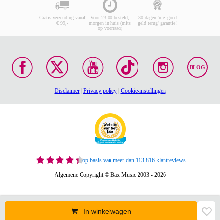
Gratis verzending vanaf
Voor 23:00 besteld,
30 dagen 'niet goed
€ 99,-
morgen in huis (mits
geld terug' garantie!
op voorraad)
BLOG
Disclaimer
|
Privacy policy
|
Cookie-instellingen
op basis van meer dan 113.816 klantreviews
Algemene Copyright © Bax Music 2003 - 2026
In winkelwagen