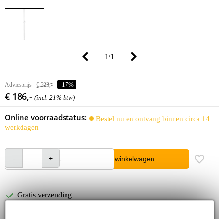
1
/
1
Adviesprijs
€ 223,-
-17%
€ 186,-
(incl. 21% btw)
Online voorraadstatus:
Bestel nu en ontvang binnen circa 14
werkdagen
In winkelwagen
Gratis verzending
30 dagen 'niet goed geld terug' garantie