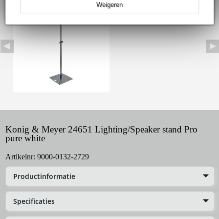
Weigeren
Konig & Meyer 24651 Lighting/Speaker stand Pro
pure white
Artikelnr:
9000-0132-2729
Productinformatie
Specificaties