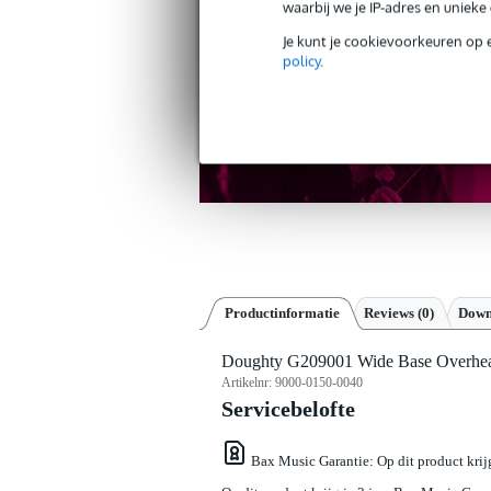
30 dagen 'niet goed geld ter
waarbij we je IP-adres en uniek
Je kunt je cookievoorkeuren op 
policy
.
Productinformatie
Reviews
(0)
Down
Doughty G209001 Wide Base Overhe
Artikelnr:
9000-0150-0040
Servicebelofte
Bax Music Garantie
: Op dit product kri