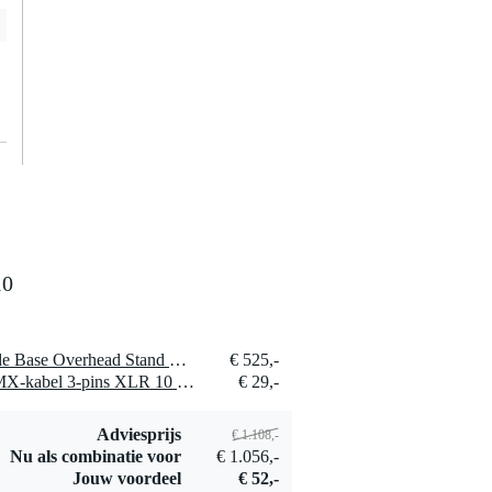
10
2 x Doughty G209001 Wide Base Overhead Stand Shadow Range
€ 525,-
2 x Devine DMX50/10 DMX-kabel 3-pins XLR 10 meter
€ 29,-
Adviesprijs
€ 1.108,-
Nu als combinatie voor
€ 1.056,-
Jouw voordeel
€ 52,-