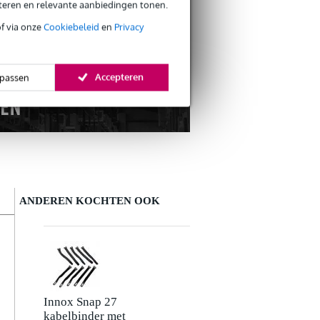
s CO2-neutrale verzending
eteren en relevante aanbiedingen tonen.
of via onze
Cookiebeleid
en
Privacy
Accepteren
passen
ANDEREN KOCHTEN OOK
Schrijf zelf een review
Je naam
Er zijn nog geen reviews voor dit product.
Innox Snap 27
kabelbinder met