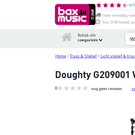
op b
Gratis verzending vana
Voor 23:00 besteld, mo
Bekijk alle
categorieën
Home
Truss & Statief
Licht statief & trus
/
/
Doughty G209001 
0
nog geen reviews
s