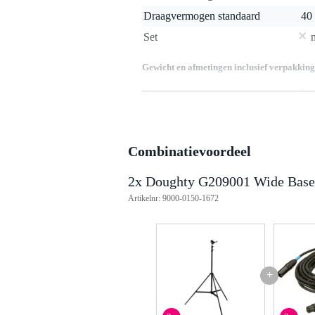
Draagvermogen standaard
40
Set
Gewicht en afmetingen inclusief verpakking
Gewicht
50
(incl. verpakking)
Afmeting
19
(incl. verpakking)
Productspecificaties
Combinatievoordeel
Max. hoogte: 5,12 m
Min. hoogte: 1,83 m
2x Doughty G209001 Wide Base
Basisdiameter: Ø1,75 m
Artikelnr: 9000-0150-1672
Gevouwen lengte: 1,83 m
Werkbelasting limiet (WLL): 40
Gewicht: 15 kg
Materiaal: mild staal en alumini
Afwerking: zwarte poedercoatin
Inclusief G120001 Griphead
+
Artikelnummer: G209001