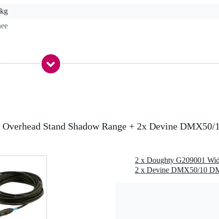
 kg
nee
,0 kg
0,0 x 55,0 x 40,0 cm
 Overhead Stand Shadow Range + 2x Devine DMX50/
 kg
um
g