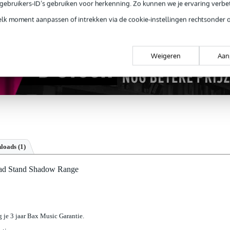
ug' garantie
Laagste-prijs-garantie
Grati
e gebruikers-ID’s gebruiken voor herkenning. Zo kunnen we je ervaring verb
elk moment aanpassen of intrekken via de cookie-instellingen rechtsonder 
Weigeren
Aan
loads (1)
ad Stand Shadow Range
jg je 3 jaar Bax Music Garantie.