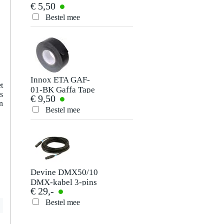
€ 5,50
klittenband smal
Je beoordeling
zwart (10 stuks)
Bestel mee
Je ervaring
Innox ETA GAF-
t
01-BK Gaffa Tape
s
€ 9,50
50 mm x 50 m
n
zwart
Bestel mee
Verstuur
Devine DMX50/10
DMX-kabel 3-pins
€ 29,-
XLR 10 meter
Bestel mee