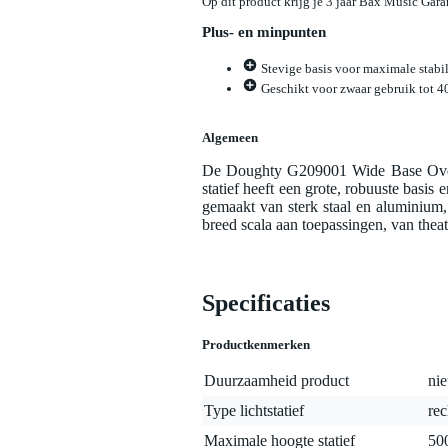
Op dit product krijg je 3 jaar Bax Music Gara
Plus- en minpunten
Stevige basis voor maximale stabili
Geschikt voor zwaar gebruik tot 4
Algemeen
De Doughty G209001 Wide Base Overhead
statief heeft een grote, robuuste basi
gemaakt van sterk staal en aluminium,
breed scala aan toepassingen, van theat
Specificaties
Productkenmerken
Duurzaamheid product
nie
Type lichtstatief
rec
Maximale hoogte statief
50