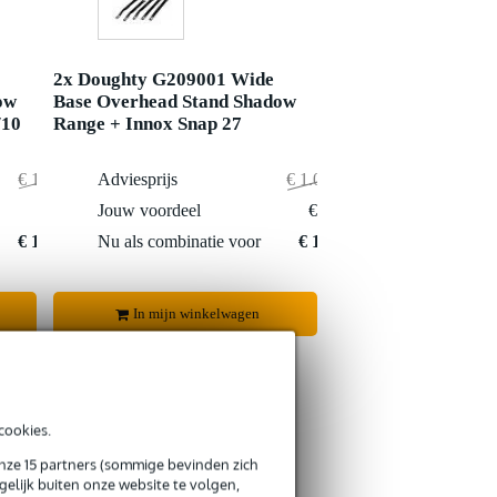
2x Doughty G209001 Wide
ow
Base Overhead Stand Shadow
/10
Range + Innox Snap 27
€ 1.108,-
Adviesprijs
€ 1.055,50
€ 52,-
Jouw voordeel
€ 41,50
€ 1.056,-
Nu als combinatie voor
€ 1.014,-
In mijn winkelwagen
cookies.
onze 15 partners (sommige bevinden zich
s retourneren
elijk buiten onze website te volgen,