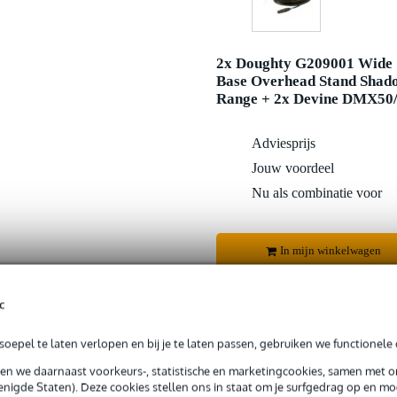
2x Doughty G209001 Wide
Base Overhead Stand Shad
Range + 2x Devine DMX50
Adviesprijs
Jouw voordeel
Nu als combinatie voor
In mijn winkelwagen
c
Productinformatie
oepel te laten verlopen en bij je te laten passen, gebruiken we functionele 
sen we daarnaast voorkeurs-, statistische en marketingcookies, samen met 
 99,-
3 jaar Bax Music garantie
Grati
nigde Staten). Deze cookies stellen ons in staat om je surfgedrag op en mog