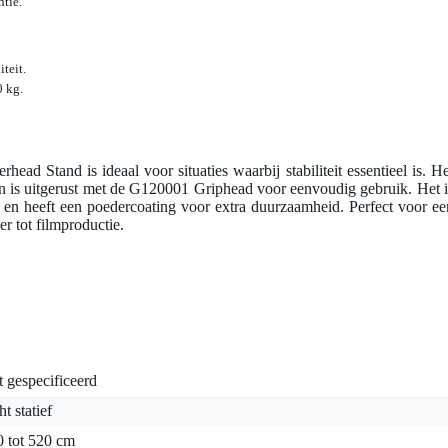
ntie.
teit.
0 kg.
 Stand is ideaal voor situaties waarbij stabiliteit essentieel is. He
s en is uitgerust met de G120001 Griphead voor eenvoudig gebruik. Het i
 en heeft een poedercoating voor extra duurzaamheid. Perfect voor ee
er tot filmproductie.
t gespecificeerd
ht statief
0 tot 520 cm