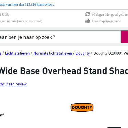
asis van meer dan 113.816 klantreviews
f € 99,-
30 dagen 'niet goed geld te
rgen in huis (mits op voorraad)
Laagste-prijs-garantie
s
Licht statieven
Normale lichtstatieven
Doughty
Doughty G209001 Wi
/
/
/
/
Wide Base Overhead Stand Sha
chrijf een review