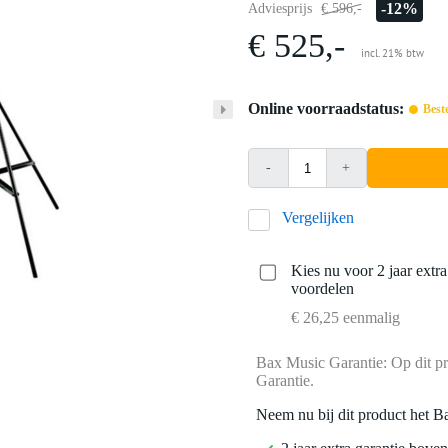
-12%
Adviesprijs
€ 596,-
€ 525,-
incl. 21% btw
Online voorraadstatus:
Best
-
+
Vergelijken
Kies nu voor 2 jaar extr
voordelen
€ 26,25 eenmalig
Bax Music Garantie: Op dit pr
Garantie.
Neem nu bij dit product het B