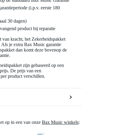
enop de standaard Bax Music Garantie
garantieperiode (i.p.v. eerste 180
maal 30 dagen)
vangend product bij reparatie
jft van kracht, het Zekerheidspakket
. Als je extra Bax Music garantie
dspakket dan komt deze bovenop de
antie.
eidspakket zijn gebaseerd op een
rijs. De prijs van een
per product verschillen.
het op in een van onze
Bax Music winkels
: