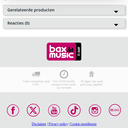
Gerelateerde producten
11 reviews
Popu
Reacties (0)
lair
SE Electronics X1R ribbon
Plaats als eerste een reactie
Je waardering
microfoon
€ 199,-
Adviesprijs
€ 232,-
Naam
Op voorraad
E-mailadres
In mijn winkelwagen
Je reactie
(min.10, max.10000 tekens)
Gratis verzending vanaf
Voor 23:00 besteld,
30 dagen 'niet goed
€ 99,-
morgen in huis (mits
geld terug' garantie!
8 reviews
op voorraad)
SE Electronics X1 condensator
microfoon
Geschreven tekens:
0
BLOG
Plaats je reactie
€ 171,-
Adviesprijs
€ 172,-
Disclaimer
|
Privacy policy
|
Cookie-instellingen
Tijdelijk niet leverbaar