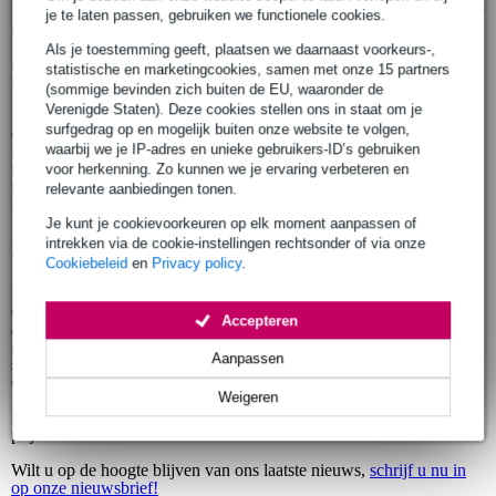
De X1-serie van SE Electronics staat bekend om zijn hoogwaardige
je te laten passen, gebruiken we functionele cookies.
geluid, degelijke ontwerp en geweldige prijs-kwaliteitsverhouding.
De serie bestond reeds uit de populaire
SE X1
Als je toestemming geeft, plaatsen we daarnaast voorkeurs-,
grootmembraanmicrofoon, zijn USB-variant (
SE X1 USB
) en een
statistische en marketingcookies, samen met onze 15 partners
ribbon versie (
SE X1R
). Aande serie wordt nu de SE Electronics
(sommige bevinden zich buiten de EU, waaronder de
X1 T grootmembraan buizen condensatormicrofoon toegevoegd.
Verenigde Staten). Deze cookies stellen ons in staat om je
Deze levert het typerende buizengeluid met een rijke, sprankelende
surfgedrag op en mogelijk buiten onze website te volgen,
en volle klank. Bijzonder is de nieuwe SE Electronics X1 D, een
waarbij we je IP-adres en unieke gebruikers-ID’s gebruiken
kickdrum condensatormicrofoon voorzien van een handgemaakt en
met Titanium besprenkeld membraan. Deze is veel stijver dan een
voor herkenning. Zo kunnen we je ervaring verbeteren en
met goud besprenkelde capsule, waardoor drums en percussieve
relevante aanbiedingen tonen.
instrumenten optimaal worden geregistreerd.
Je kunt je cookievoorkeuren op elk moment aanpassen of
Se Electronics ProMic Laser
intrekken via de cookie-instellingen rechtsonder of via onze
Cookiebeleid
en
Privacy policy
.
De Se Electronics ProMic Laser is een professionele en betaalbare
on-camera shotgun microfoon. Hij heeft een lichtgewicht
Accepteren
aluminium behuizing, een zeer lineaire frequentierespons en een
gedetailleerde klank. Via de meegeleverde shockmount met hot-
Aanpassen
shoe adapter is hij rechtstreeks te monteren op een video- of DSLR-
camera.
Weigeren
Houdt de productpagina's in de gaten voor actuele levertijden en
prijzen.
Wilt u op de hoogte blijven van ons laatste nieuws,
schrijf u nu in
op onze nieuwsbrief!