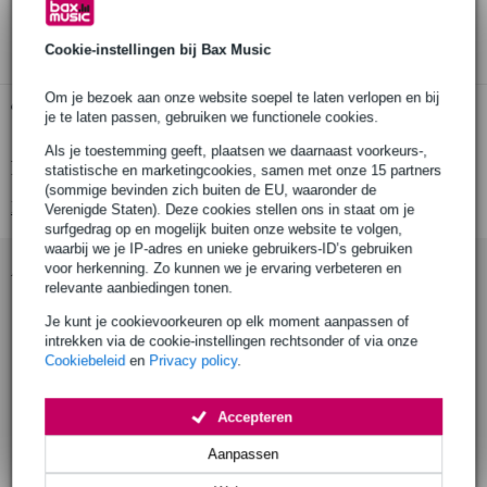
3 jaar Bax Music garantie
Cookie-instellingen bij Bax Music
Om je bezoek aan onze website soepel te laten verlopen en bij
Gratis ophalen in de winkel
je te laten passen, gebruiken we functionele cookies.
Als je toestemming geeft, plaatsen we daarnaast voorkeurs-,
Productinformatie
statistische en marketingcookies, samen met onze 15 partners
(sommige bevinden zich buiten de EU, waaronder de
Bekijk alle productspecificaties
Verenigde Staten). Deze cookies stellen ons in staat om je
surfgedrag op en mogelijk buiten onze website te volgen,
waarbij we je IP-adres en unieke gebruikers-ID’s gebruiken
Accessoires (37)
voor herkenning. Zo kunnen we je ervaring verbeteren en
relevante aanbiedingen tonen.
Je kunt je cookievoorkeuren op elk moment aanpassen of
intrekken via de cookie-instellingen rechtsonder of via onze
Cookiebeleid
en
Privacy policy
.
Accepteren
Aanpassen