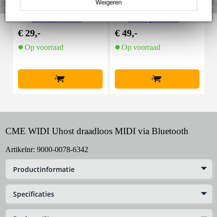
Weigeren
Devine PRO 2000 studi
Devine PRO 4000 over-
A
o hoofdtelefoon
ear koptelefoon
€ 29,-
€ 49,-
€
Op voorraad
Op voorraad
+
+
CME WIDI Uhost draadloos MIDI via Bluetooth
Artikelnr:
9000-0078-6342
Productinformatie
Specificaties