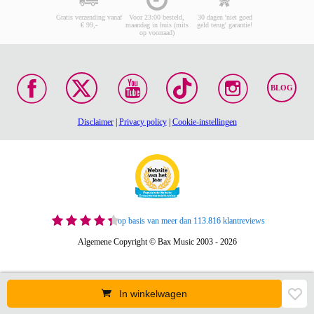
Gratis verzending vanaf
Voor 23:00 besteld,
30 dagen 'niet goed
€ 99,-
maandag in huis (mits
geld terug' garantie!
op voorraad)
BLOG
Disclaimer
|
Privacy policy
|
Cookie-instellingen
op basis van meer dan 113.816 klantreviews
Algemene Copyright © Bax Music 2003 - 2026
In winkelwagen