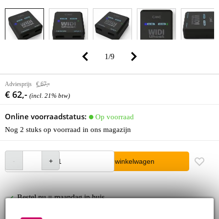
1
/
9
Adviesprijs
€ 67,-
€ 62,-
(incl. 21% btw)
Online voorraadstatus:
Op voorraad
Nog 2 stuks op voorraad in ons magazijn
In winkelwagen
Bestel nu = maandag in huis
30 dagen 'niet goed geld terug' garantie