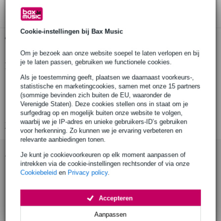
Cookie-instellingen bij Bax Music
Gratis ophalen in de winkel
Om je bezoek aan onze website soepel te laten verlopen en bij
je te laten passen, gebruiken we functionele cookies.
Productinformatie
Als je toestemming geeft, plaatsen we daarnaast voorkeurs-,
CME U6MIDI Pro
statistische en marketingcookies, samen met onze 15 partners
(sommige bevinden zich buiten de EU, waaronder de
MIDI interface
Verenigde Staten). Deze cookies stellen ons in staat om je
razendsnelle transmissie
surfgedrag op en mogelijk buiten onze website te volgen,
waarbij we je IP-adres en unieke gebruikers-ID’s gebruiken
Bekijk alle productspecificaties
voor herkenning. Zo kunnen we je ervaring verbeteren en
relevante aanbiedingen tonen.
Accessoires (3)
Je kunt je cookievoorkeuren op elk moment aanpassen of
intrekken via de cookie-instellingen rechtsonder of via onze
Cookiebeleid
en
Privacy policy
.
Accepteren
Aanpassen