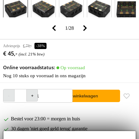
1
/
28
Adviesprijs
€ 73,-
-38%
€ 45,-
(incl. 21% btw)
Online voorraadstatus:
Op voorraad
Nog 10 stuks op voorraad in ons magazijn
In winkelwagen
Bestel voor 23:00 = morgen in huis
30 dagen 'niet goed geld terug' garantie
3 jaar Bax Music garantie