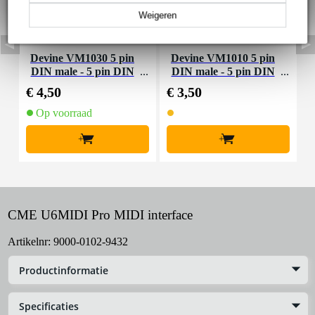
Weigeren
Devine VM1030 5 pin
Devine VM1010 5 pin
DIN male - 5 pin DIN
DIN male - 5 pin DIN
male MIDI-kabel 3m
male MIDI-kabel 1m
€ 4,50
€ 3,50
€
Op voorraad
+
+
CME U6MIDI Pro MIDI interface
Artikelnr:
9000-0102-9432
Productinformatie
Specificaties