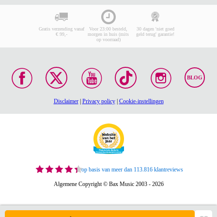
Gratis verzending vanaf
Voor 23:00 besteld,
30 dagen 'niet goed
€ 99,-
morgen in huis (mits
geld terug' garantie!
op voorraad)
BLOG
Disclaimer
|
Privacy policy
|
Cookie-instellingen
op basis van meer dan 113.816 klantreviews
Algemene Copyright © Bax Music 2003 - 2026