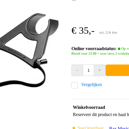
€ 35,-
incl. 21% btw
Online voorraadstatus:
Op vo
Bestel voor 23:00 = over circa 3 werkda
-
+
Vergelijken
Winkelvoorraad
Reserveer dit product en haal 
Snel leverbaar
Bax Music