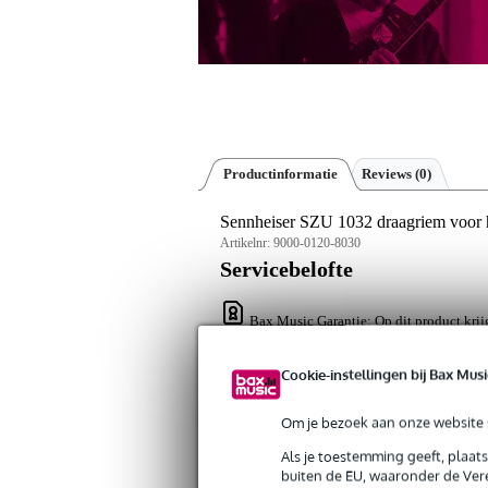
Productinformatie
Reviews
(0)
Sennheiser SZU 1032 draagriem voo
Artikelnr:
9000-0120-8030
Servicebelofte
Bax Music Garantie
: Op dit product kri
Op dit product krijg je 3 jaar Bax Music Gara
Cookie-instellingen bij Bax Musi
Algemeen
Om je bezoek aan onze website s
De SZU 1032 is een kunststof riem v
Als je toestemming geeft, plaat
geschikt voor de SKM 100, SKM 30
buiten de EU, waaronder de Vere