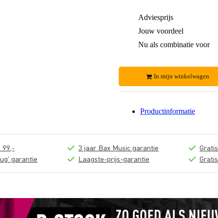
Adviesprijs
Jouw voordeel
Nu als combinatie voor
In mijn winkelwagen
Productinformatie
 99,-
3 jaar Bax Music garantie
Grati
ug' garantie
Laagste-prijs-garantie
Grati