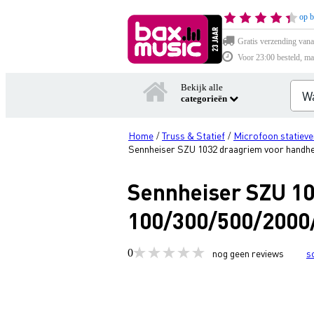
op b
Gratis verzending vana
Voor 23:00 besteld, ma
Bekijk alle
categorieën
Home
Truss & Statief
Microfoon statieve
/
/
Sennheiser SZU 1032 draagriem voor handh
Sennheiser SZU 1
100/300/500/2000
0
nog geen reviews
s