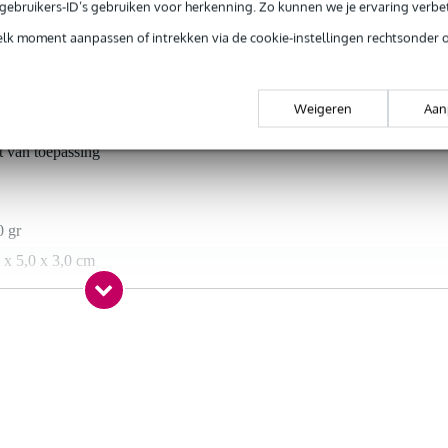
e gebruikers-ID’s gebruiken voor herkenning. Zo kunnen we je ervaring verb
elk moment aanpassen of intrekken via de cookie-instellingen rechtsonder 
t gespecificeerd
Weigeren
Aan
rig
t van toepassing
0 gr
 x 5,0 x 3,0 cm
300/500/2000/2020-D