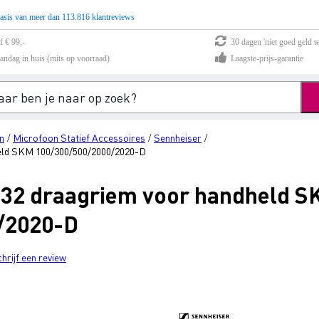
asis van meer dan 113.816 klantreviews
f € 99,-
30 dagen 'niet goed geld te
andag in huis (mits op voorraad)
Laagste-prijs-garantie
n
Microfoon Statief Accessoires
Sennheiser
/
/
/
eld SKM 100/300/500/2000/2020-D
032 draagriem voor handheld 
/2020-D
chrijf een review