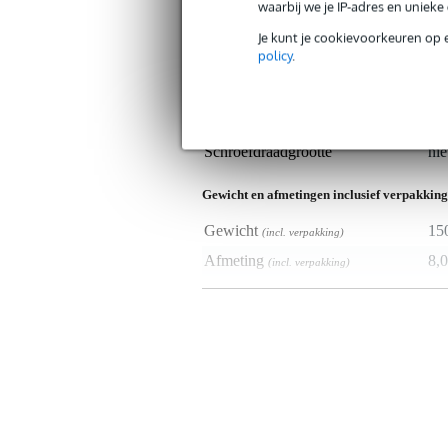
waarbij we je IP-adres en uniek
Specificaties
Je kunt je cookievoorkeuren op 
policy
.
Productkenmerken
Duurzaamheid product
nie
Type statief-accessoire
ove
Schroefdraadgrootte
nie
Gewicht en afmetingen inclusief verpakking
Gewicht
15
(incl. verpakking)
Afmeting
8,0
(incl. verpakking)
Productspecificaties
draagriem voor microfoon
voor handheld zenders
materiaal: Kunststof
diameter: ca. 34 mm
compatibel met o.a. SKM 100/
kleur: zwart