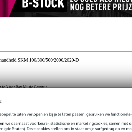
r handheld SKM 100/300/500/2000/2020-D
jg je 3 jaar Bax Music Garantie.
ntie.
c
oepel te laten verlopen en bij je te laten passen, gebruiken we functionele 
oor een handheld zender die je kunt omhangen. Deze zwarte riem i
sen we daarnaast voorkeurs-, statistische en marketingcookies, samen met 
0, SKM 500, SKM 2000 of SKM 2020-D.
nigde Staten). Deze cookies stellen ons in staat om je surfgedrag op en mog