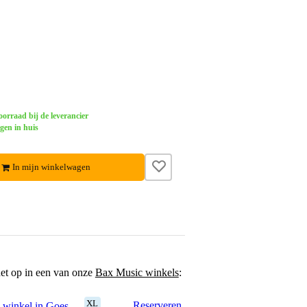
orraad bij de leverancier
gen in huis
In mijn winkelwagen
het op in een van onze
Bax Music winkels
:
XL
Reserveren
 winkel in Goes