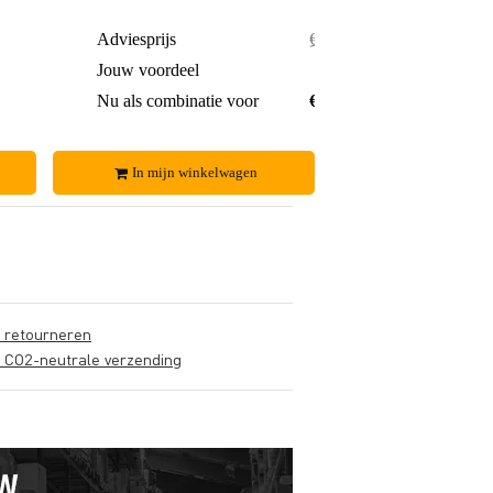
€ 70,-
Adviesprijs
€ 140,-
€ 4,-
Jouw voordeel
€ 12,-
€ 66,-
Nu als combinatie voor
€ 128,-
In mijn winkelwagen
s retourneren
s CO2-neutrale verzending