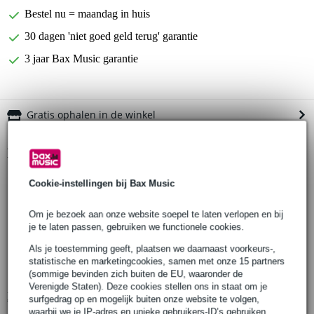
Bestel nu = maandag in huis
30 dagen 'niet goed geld terug' garantie
3 jaar Bax Music garantie
Gratis ophalen in de winkel
Productinformatie
Devine grille-black
Cookie-instellingen bij Bax Music
geschikt voor Devine zangmicrofoons:
DM58
Om je bezoek aan onze website soepel te laten verlopen en bij
DM58s
je te laten passen, gebruiken we functionele cookies.
DM58 Beta
Als je toestemming geeft, plaatsen we daarnaast voorkeurs-,
statistische en marketingcookies, samen met onze 15 partners
past ook op dynamische Shure microfoons uit de SM en Beta
series
(sommige bevinden zich buiten de EU, waaronder de
Verenigde Staten). Deze cookies stellen ons in staat om je
Bekijk alle productspecificaties
surfgedrag op en mogelijk buiten onze website te volgen,
waarbij we je IP-adres en unieke gebruikers-ID’s gebruiken