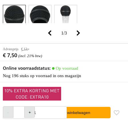
1
/
3
Adviesprijs
€ 12,-
€ 7,50
(incl. 21% btw)
Online voorraadstatus:
Op voorraad
Nog 196 stuks op voorraad in ons magazijn
10% EXTRA KORTING MET
CODE: EXTRA10
In winkelwagen