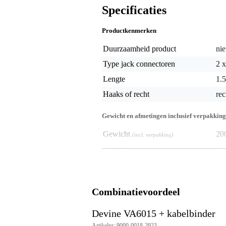
Specificaties
Productkenmerken
Duurzaamheid product
nie
Type jack connectoren
2 
Lengte
1.
Haaks of recht
rec
Gewicht en afmetingen inclusief verpakking
Gewicht
20
(incl. verpakking)
Afmeting
20,
(incl. verpakking)
Productspecificaties
connector 1: 6.3 mm stereojack
Combinatievoordeel
connector 2: 2x 6.3 mm monoja
goede signaalkwaliteit
Devine VA6015 + kabelbinder
lengte: 1.5 m
kleur: zwart
Artikelnr: 9000-0018-2923