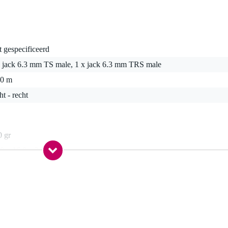
t gespecificeerd
x jack 6.3 mm TS male, 1 x jack 6.3 mm TRS male
50 m
ht - recht
0 gr
0 x 16,0 x 3,0 cm
ck