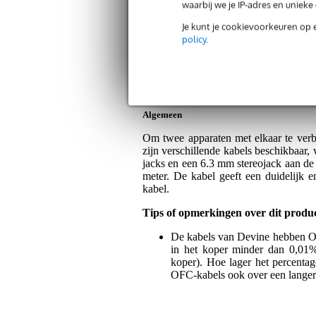
waarbij we je IP-adres en uniek
Artikelnr:
9000-0012-7408
Servicebelofte
Je kunt je cookievoorkeuren op 
policy
.
Bax Music Garantie
: Op dit product krij
Op dit product krijg je alleen garantie op fab
Algemeen
Om twee apparaten met elkaar te verb
zijn verschillende kabels beschikbaa
jacks en een 6.3 mm stereojack aan de 
meter. De kabel geeft een duidelijk e
kabel.
Tips of opmerkingen over dit produ
De kabels van Devine hebben O
in het koper minder dan 0,01%
koper). Hoe lager het percentage
OFC-kabels ook over een langere