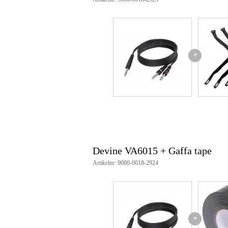
+
Devine VA6015 + Gaffa tape
Artikelnr: 9000-0018-2924
+