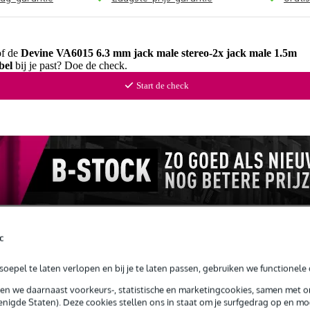
of de
Devine VA6015 6.3 mm jack male stereo-2x jack male 1.5m
bel
bij je past? Doe de check.
Start de check
c
oepel te laten verlopen en bij je te laten passen, gebruiken we functionele 
nloads (1)
sen we daarnaast voorkeurs-, statistische en marketingcookies, samen met 
nigde Staten). Deze cookies stellen ons in staat om je surfgedrag op en mog
eo-2x jack male 1.5m verloopkabel