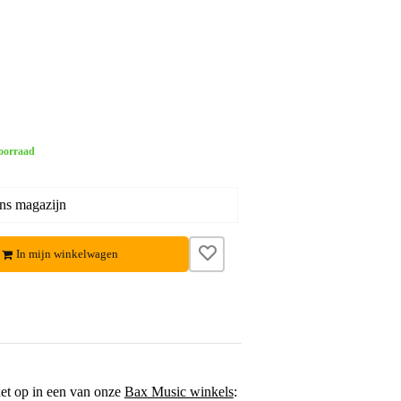
oorraad
ons magazijn
In mijn winkelwagen
het op in een van onze
Bax Music winkels
: