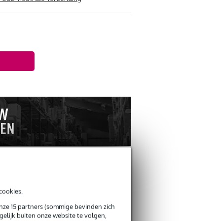
cookies.
ANDEREN KOCHTEN OOK
onze 15 partners (sommige bevinden zich
elijk buiten onze website te volgen,