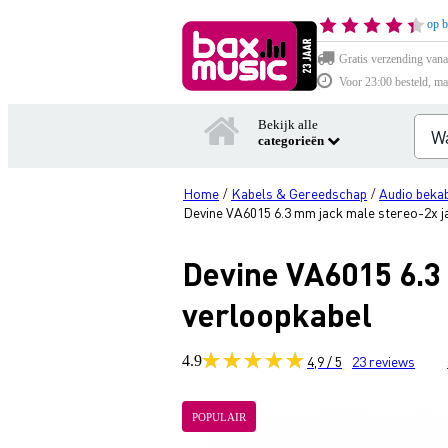
op b
Gratis verzending vana
Voor 23:00 besteld, ma
Bekijk alle
categorieën
Home
Kabels & Gereedschap
Audio bekab
/
/
Devine VA6015 6.3 mm jack male stereo-2x j
Devine VA6015 6.3
verloopkabel
4.9
4,9 / 5
23
reviews
POPULAIR