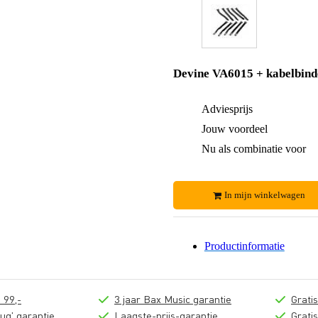
Devine VA6015 + kabelbind
Adviesprijs
Jouw voordeel
Nu als combinatie voor
In mijn winkelwagen
Productinformatie
 99,-
3 jaar Bax Music garantie
Grati
ug' garantie
Laagste-prijs-garantie
Grati