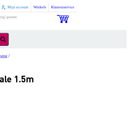
Mijn account
Winkels
Klantenservice
rug' garantie
vine
/
ale 1.5m