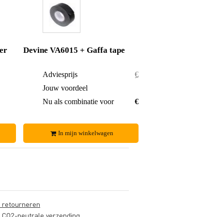
er
Devine VA6015 + Gaffa tape
€ 9,50
Adviesprijs
€ 13,50
€ 0,70
Jouw voordeel
€ 0,70
€ 8,80
Nu als combinatie voor
€ 12,80
In mijn winkelwagen
s retourneren
s CO2-neutrale verzending