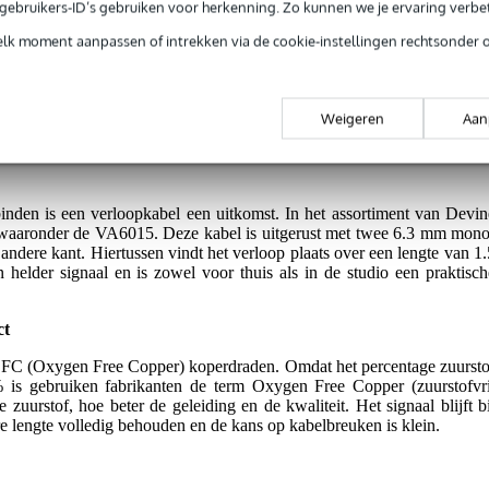
e gebruikers-ID’s gebruiken voor herkenning. Zo kunnen we je ervaring verb
elk moment aanpassen of intrekken via de cookie-instellingen rechtsonder 
g je alleen garantie op fabrieksfouten.
Weigeren
Aan
rieksfouten.
inden is een verloopkabel een uitkomst. In het assortiment van Devin
r, waaronder de VA6015. Deze kabel is uitgerust met twee 6.3 mm mono
andere kant. Hiertussen vindt het verloop plaats over een lengte van 1.
n helder signaal en is zowel voor thuis als in de studio een praktisch
ct
FC (Oxygen Free Copper) koperdraden. Omdat het percentage zuursto
 is gebruiken fabrikanten de term Oxygen Free Copper (zuurstofvri
 zuurstof, hoe beter de geleiding en de kwaliteit. Het signaal blijft bi
 lengte volledig behouden en de kans op kabelbreuken is klein.