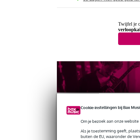
Twijfel je 
verloopka
Cookie-instellingen bij Bax Musi
Om je bezoek aan onze website s
Productinformatie
Reviews
(23)
Dow
Als je toestemming geeft, plaat
buiten de EU, waaronder de Vere
Devine VA6015 6.3 mm jack male ster