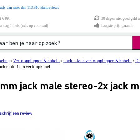
asis van meer dan 113.816 klantreviews
f € 99,-
30 dagen 'niet goed geld te
andag in huis (mits op voorraad)
Laagste-prijs-garantie
eling
Verlooppluggen & kabels
Jack - Jack verlooppluggen & kabels
De
/
/
/
ack male 1.5m verloopkabel
 mm jack male stereo-2x jack m
schrijf een review