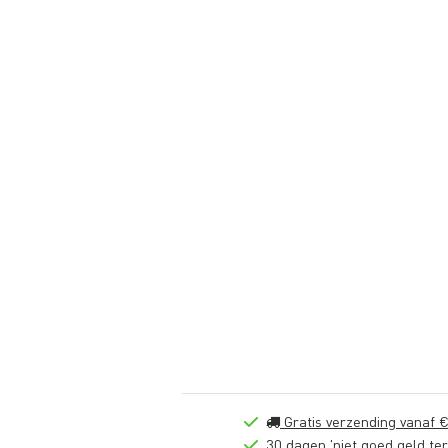
Gratis verzending vanaf €
30 dagen 'niet goed geld ter