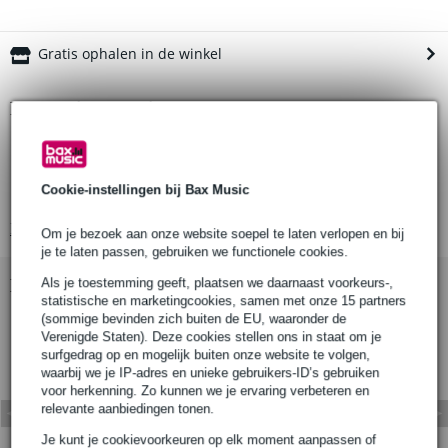
Gratis ophalen in de winkel
Productinformatie
Eurolite afzetpaal met trekband
kleur trekband: zwart
Cookie-instellingen bij Bax Music
gewicht basisplaat: 6,72 kilogram
Bekijk alle productspecificaties
Om je bezoek aan onze website soepel te laten verlopen en bij
je te laten passen, gebruiken we functionele cookies.
Bekijk ook eens (3)
Als je toestemming geeft, plaatsen we daarnaast voorkeurs-,
statistische en marketingcookies, samen met onze 15 partners
(sommige bevinden zich buiten de EU, waaronder de
Verenigde Staten). Deze cookies stellen ons in staat om je
surfgedrag op en mogelijk buiten onze website te volgen,
waarbij we je IP-adres en unieke gebruikers-ID’s gebruiken
voor herkenning. Zo kunnen we je ervaring verbeteren en
relevante aanbiedingen tonen.
Je kunt je cookievoorkeuren op elk moment aanpassen of