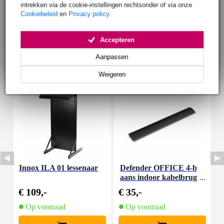
intrekken via de cookie-instellingen rechtsonder of via onze
Cookiebeleid
en
Privacy policy
.
Accepteren
Accessoires (3)
Aanpassen
Weigeren
Innox ILA 01 lessenaar
Defender OFFICE 4-b
aans indoor kabelbrug
D
zwart
€ 109,-
€ 35,-
€
Op voorraad
Op voorraad