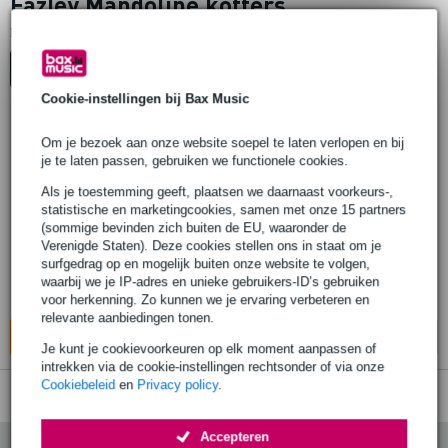
Fazley Mandoline koffers
1
Er is
product gevonden.
Top-10
Start Keuzehulp
Cookie-instellingen bij Bax Music
Popu
Om je bezoek aan onze website soepel te laten verlopen en bij
Fazley Protecc AMBK ABS koffer voor
lair
je te laten passen, gebruiken we functionele cookies.
mandoline zwart
Als je toestemming geeft, plaatsen we daarnaast voorkeurs-,
statistische en marketingcookies, samen met onze 15 partners
€ 69,-
(sommige bevinden zich buiten de EU, waaronder de
Adviesprijs
€ 110,-
Verenigde Staten). Deze cookies stellen ons in staat om je
Op voorraad
surfgedrag op en mogelijk buiten onze website te volgen,
waarbij we je IP-adres en unieke gebruikers-ID’s gebruiken
Ook in
2 winkels
op voorraad
voor herkenning. Zo kunnen we je ervaring verbeteren en
relevante aanbiedingen tonen.
In mijn winkelwagen
Je kunt je cookievoorkeuren op elk moment aanpassen of
intrekken via de cookie-instellingen rechtsonder of via onze
Cookiebeleid
en
Privacy policy
.
Accepteren