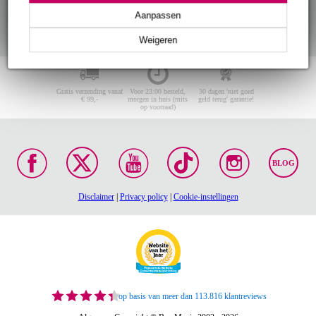
Aanpassen
Weigeren
Gratis verzending vanaf
Voor 23:00 besteld,
30 dagen 'niet goed
€ 99,-
morgen in huis (mits
geld terug' garantie!
op voorraad)
BLOG
Disclaimer
|
Privacy policy
|
Cookie-instellingen
op basis van meer dan 113.816 klantreviews