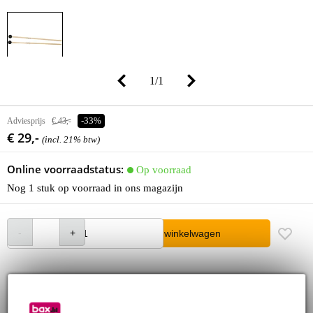
1
/
1
Adviesprijs
€ 43,-
-33%
€ 29,-
(incl. 21% btw)
Online voorraadstatus:
Op voorraad
Nog 1 stuk op voorraad in ons magazijn
In winkelwagen
Bestel voor 23:00 = morgen in huis
30 dagen 'niet goed geld terug' garantie