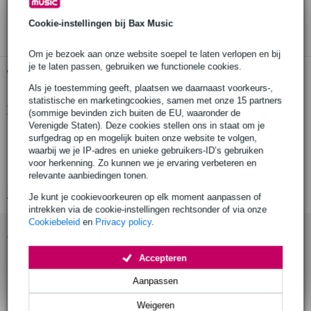
3 jaar Bax Music garantie
Cookie-instellingen bij Bax Music
Om je bezoek aan onze website soepel te laten verlopen en bij
je te laten passen, gebruiken we functionele cookies.
Gratis ophalen in de winkel
Als je toestemming geeft, plaatsen we daarnaast voorkeurs-,
statistische en marketingcookies, samen met onze 15 partners
Productinformatie
(sommige bevinden zich buiten de EU, waaronder de
Verenigde Staten). Deze cookies stellen ons in staat om je
Vic Firth M6 mallets voor xylofoon en klokkenspel
surfgedrag op en mogelijk buiten onze website te volgen,
waarbij we je IP-adres en unieke gebruikers-ID’s gebruiken
harde kunststof kop
voor herkenning. Zo kunnen we je ervaring verbeteren en
oerdegelijke kunststof bol (phenol)
relevante aanbiedingen tonen.
Bekijk alle productspecificaties
Je kunt je cookievoorkeuren op elk moment aanpassen of
intrekken via de cookie-instellingen rechtsonder of via onze
Cookiebeleid
en
Privacy policy
.
Accessoires (2)
Accepteren
Aanpassen
Weigeren