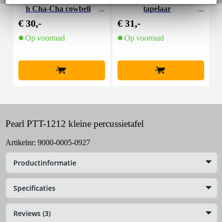
h Cha-Cha cowbell
tapelaar
e
€ 30,-
€ 31,-
€
Op voorraad
Op voorraad
+
+
Pearl PTT-1212 kleine percussietafel
Artikelnr:
9000-0005-0927
Productinformatie
Specificaties
Reviews (3)