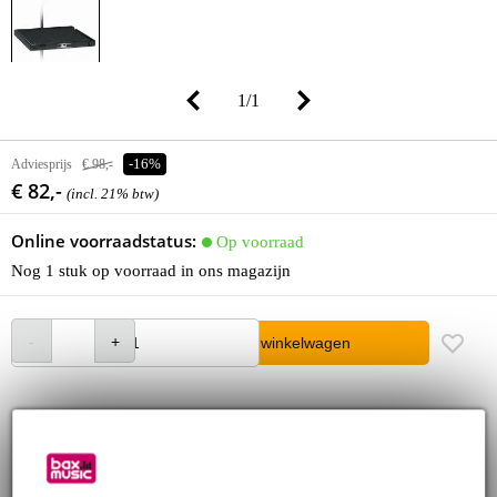
1
/
1
Adviesprijs
€ 98,-
-16%
€ 82,-
(incl. 21% btw)
Online voorraadstatus:
Op voorraad
Nog 1 stuk op voorraad in ons magazijn
In winkelwagen
Bestel voor 23:00 = morgen in huis
30 dagen 'niet goed geld terug' garantie
3 jaar Bax Music garantie