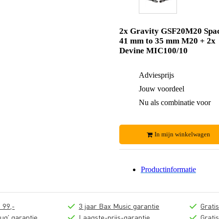
2x Gravity GSF20M20 Spa
41 mm to 35 mm M20 + 2x
Devine MIC100/10
Adviesprijs
Jouw voordeel
Nu als combinatie voor
In mijn winkelwagen
Productinformatie
 99,-
3 jaar Bax Music garantie
Grati
ug' garantie
Laagste-prijs-garantie
Grati