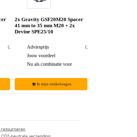
cer
2x Gravity GSF20M20 Spacer
41 mm to 35 mm M20 + 2x
Devine SPE25/10
€ 43,20
Adviesprijs
€ 81,30
€ 4,20
Jouw voordeel
€ 6,30
€ 39,-
Nu als combinatie voor
€ 75,-
In mijn winkelwagen
s retourneren
s CO2-neutrale verzending