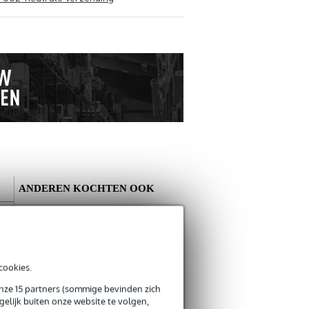
ANDEREN KOCHTEN OOK
Schrijf zelf een review
Je naam
cookies.
Er zijn nog geen reviews voor dit product.
Devine MIC100/10
onze 15 partners (sommige bevinden zich
XLR microfoon- en
elijk buiten onze website te volgen,