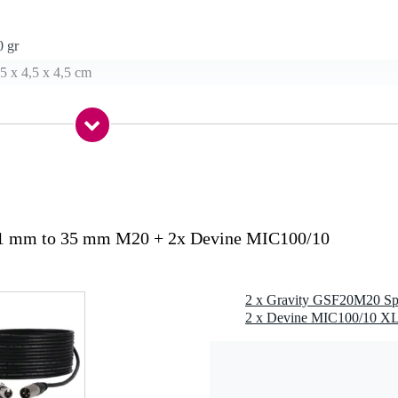
0 gr
5 x 4,5 x 4,5 cm
oires
50 mm)
41 mm to 35 mm M20 + 2x Devine MIC100/10
e
r buizen met M20 draad
roefdraad: 100 mm