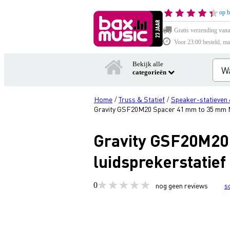
op b
Gratis verzending vana
Voor 23:00 besteld, ma
Bekijk alle
categorieën
Home
Truss & Statief
Speaker-statieven 
/
/
Gravity GSF20M20 Spacer 41 mm to 35 mm M
Gravity GSF20M20
luidsprekerstatief
0
nog geen reviews
s