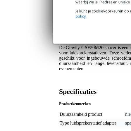
waarbij we je IP-adres en uniek
Plus- en minpunten
Je kunt je cookievoorkeuren op 
policy
.
Stevige en duurzame constructie.
Geschikt voor diep verzonken schr
Algemeen
De Gravity GSF20M20 spacer is een r
voor luidsprekerstatieven. Deze ver
geschikt voor ingebouwde schroefdra
duurzaamheid en lange levensduur, i
evenementen.
Specificaties
Productkenmerken
Duurzaamheid product
nie
Type luidsprekerstatief adapter
sp