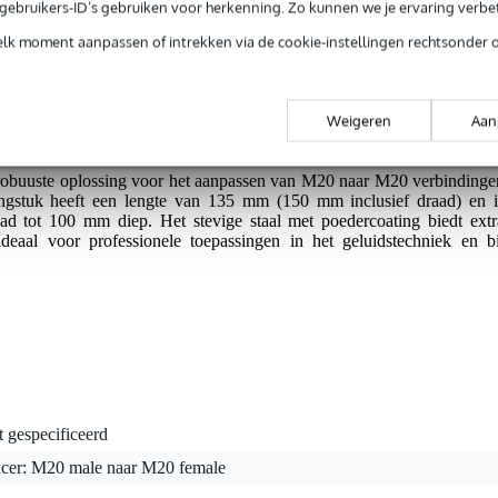
e gebruikers-ID’s gebruiken voor herkenning. Zo kunnen we je ervaring verb
elk moment aanpassen of intrekken via de cookie-instellingen rechtsonder 
oefdraad.
Weigeren
Aan
obuuste oplossing voor het aanpassen van M20 naar M20 verbindinge
lengstuk heeft een lengte van 135 mm (150 mm inclusief draad) en i
ad tot 100 mm diep. Het stevige staal met poedercoating biedt extr
deaal voor professionele toepassingen in het geluidstechniek en bi
t gespecificeerd
acer: M20 male naar M20 female