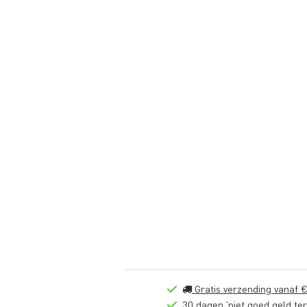
Gratis verzending vanaf €
30 dagen 'niet goed geld ter