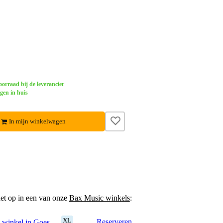
orraad bij de leverancier
gen in huis
In mijn winkelwagen
het op in een van onze
Bax Music winkels
:
XL
Reserveren
 winkel in Goes