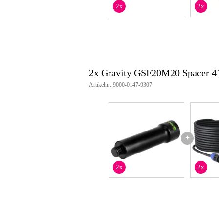
2x
2x
2x Gravity GSF20M20 Spacer 4
Artikelnr: 9000-0147-9307
+
2x
2x