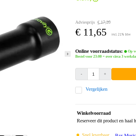
Adviesprijs
€ 17,20
€ 11,65
incl. 21% btw
Online voorraadstatus:
Op vo
Bestel voor 23:00 = over circa 3 werkda
-
+
Vergelijken
Winkelvoorraad
Reserveer dit product en haal 
Snel leverbaar
Bax Music