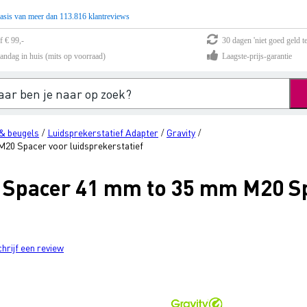
asis van meer dan 113.816 klantreviews
f € 99,-
30 dagen 'niet goed geld te
andag in huis (mits op voorraad)
Laagste-prijs-garantie
& beugels
Luidsprekerstatief Adapter
Gravity
/
/
/
20 Spacer voor luidsprekerstatief
 Spacer 41 mm to 35 mm M20 S
chrijf een review