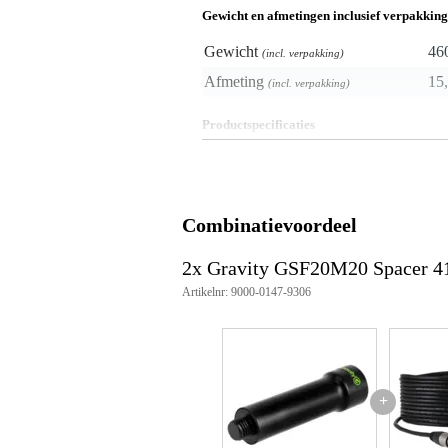
Gewicht en afmetingen inclusief verpakking
Gewicht
46
(incl. verpakking)
Afmeting
15,
(incl. verpakking)
Productspecificaties
Producttype: Statieven en access
Materiaal: Staal
Kleur: Zwart
Oppervlakte: Poedergecoat
Combinatievoordeel
Lengte (met draad): 135 mm (1
Diameter: 41 mm naar 35 mm
Schroefconnector 1: M20 male
2x Gravity GSF20M20 Spacer 
Schroefconnector 2: M20 femal
Artikelnr: 9000-0147-9306
Gewicht: 0,45 kg
Geschikt voor: Subwoofer space
Max diepte voor verzonken sch
+