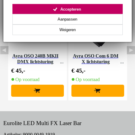
Accepteren
Aanpassen
Weigeren
Ayra OSO 240B MKII
Ayra OSO Com 6 DM
P
DMX lichtsturing
X lichtsturing
€ 45,-
€ 45,-
€
Op voorraad
Op voorraad
+
+
Eurolite LED Multi FX Laser Bar
Artikelnr:
9000-0049-1919