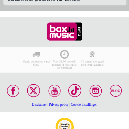
Gratis verzending vanaf
Voor 23:00 besteld,
30 dagen 'niet goed
€ 99,-
morgen in huis (mits
geld terug' garantie!
op voorraad)
BLOG
Disclaimer
|
Privacy policy
|
Cookie-instellingen