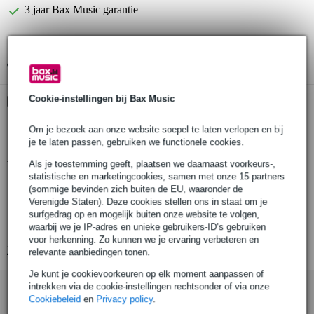
3 jaar Bax Music garantie
Gratis ophalen in de winkel
Cookie-instellingen bij Bax Music
Kies nu voor 2 jaar extra Bax Music garantie en meer
voordelen
Om je bezoek aan onze website soepel te laten verlopen en bij
€ 11,45 eenmalig
je te laten passen, gebruiken we functionele cookies.
Als je toestemming geeft, plaatsen we daarnaast voorkeurs-,
Productinformatie
statistische en marketingcookies, samen met onze 15 partners
(sommige bevinden zich buiten de EU, waaronder de
EUROLITE LED Multi FX Laser Bar
Verenigde Staten). Deze cookies stellen ons in staat om je
laser
surfgedrag op en mogelijk buiten onze website te volgen,
waarbij we je IP-adres en unieke gebruikers-ID’s gebruiken
classificatie: 2M
voor herkenning. Zo kunnen we je ervaring verbeteren en
Bekijk alle productspecificaties
relevante aanbiedingen tonen.
Je kunt je cookievoorkeuren op elk moment aanpassen of
intrekken via de cookie-instellingen rechtsonder of via onze
Accessoires (4)
Cookiebeleid
en
Privacy policy
.