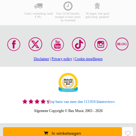
Gratis verzending vanaf
Voor 23:00 besteld,
30 dagen 'niet goed
€ 99,-
morgen in huis (mits
geld terug' garantie!
op voorraad)
BLOG
Disclaimer
|
Privacy policy
|
Cookie-instellingen
op basis van meer dan 113.816 klantreviews
Algemene Copyright © Bax Music 2003 - 2026
In winkelwagen