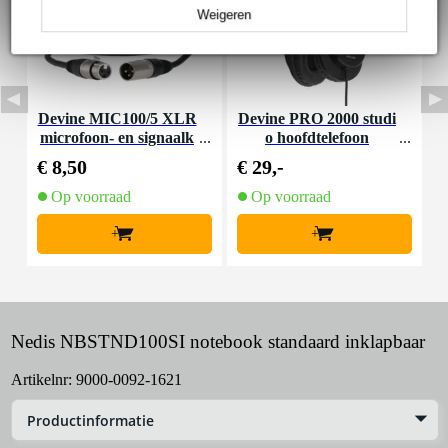
Weigeren
Devine MIC100/5 XLR
Devine PRO 2000 studi
I
microfoon- en signaalk
o hoofdtelefoon
n
abel 5 meter
€ 8,50
€ 29,-
€
Op voorraad
Op voorraad
+
+
Nedis NBSTND100SI notebook standaard inklapbaar
Artikelnr:
9000-0092-1621
Productinformatie