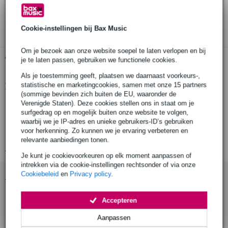
30 dagen 'niet goed geld terug' garantie
3 jaar Bax Music garantie
Cookie-instellingen bij Bax Music
Om je bezoek aan onze website soepel te laten verlopen en bij
Gratis ophalen in de winkel
je te laten passen, gebruiken we functionele cookies.
Als je toestemming geeft, plaatsen we daarnaast voorkeurs-,
statistische en marketingcookies, samen met onze 15 partners
Productinformatie
(sommige bevinden zich buiten de EU, waaronder de
Verenigde Staten). Deze cookies stellen ons in staat om je
notebook statief
surfgedrag op en mogelijk buiten onze website te volgen,
materiaal: aluminium
waarbij we je IP-adres en unieke gebruikers-ID’s gebruiken
max. schermafmeting: 17 inch
voor herkenning. Zo kunnen we je ervaring verbeteren en
relevante aanbiedingen tonen.
Bekijk alle productspecificaties
Je kunt je cookievoorkeuren op elk moment aanpassen of
intrekken via de cookie-instellingen rechtsonder of via onze
Cookiebeleid
en
Privacy policy
.
Accessoires (40)
Accepteren
Aanpassen