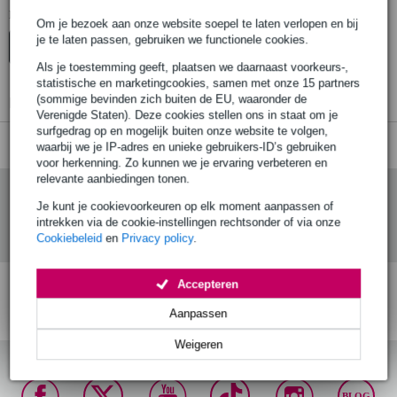
Er zijn geen producten gevonden.
Om je bezoek aan onze website soepel te laten verlopen en bij
je te laten passen, gebruiken we functionele cookies.
Top-10
Als je toestemming geeft, plaatsen we daarnaast voorkeurs-,
statistische en marketingcookies, samen met onze 15 partners
(sommige bevinden zich buiten de EU, waaronder de
Er zijn geen producten gevonden.
Verenigde Staten). Deze cookies stellen ons in staat om je
surfgedrag op en mogelijk buiten onze website te volgen,
waarbij we je IP-adres en unieke gebruikers-ID’s gebruiken
voor herkenning. Zo kunnen we je ervaring verbeteren en
relevante aanbiedingen tonen.
Je kunt je cookievoorkeuren op elk moment aanpassen of
intrekken via de cookie-instellingen rechtsonder of via onze
Cookiebeleid
en
Privacy policy
.
Accepteren
Gratis verzending vanaf
Voor 23:00 besteld,
30 dagen 'niet goed
Aanpassen
€ 99,-
morgen in huis (mits
geld terug' garantie!
op voorraad)
Weigeren
BLOG