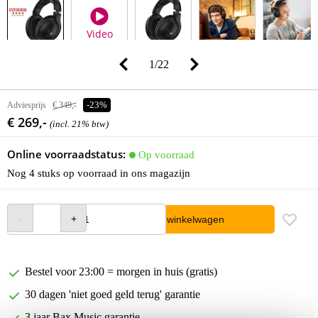
Video
1
/
22
Adviesprijs
€ 349,-
-23%
€ 269,-
(incl. 21% btw)
Online voorraadstatus:
Op voorraad
Nog 4 stuks op voorraad in ons magazijn
In winkelwagen
Bestel voor 23:00 = morgen in huis (gratis)
30 dagen 'niet goed geld terug' garantie
3 jaar Bax Music garantie