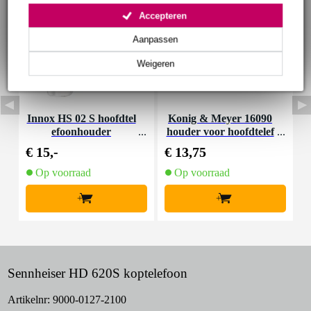
Accepteren
Aanpassen
Weigeren
Innox HS 02 S hoofdtel
Konig & Meyer 16090
efoonhouder
houder voor hoofdtelef
oon
€ 15,-
€ 13,75
€
Op voorraad
Op voorraad
+
+
Sennheiser HD 620S koptelefoon
Artikelnr:
9000-0127-2100