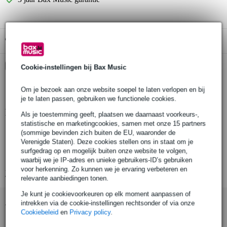
Gratis ophalen in de winkel
Kies nu voor 2 jaar extra Bax Music garantie en meer
Cookie-instellingen bij Bax Music
voordelen
€ 13,45 eenmalig
Om je bezoek aan onze website soepel te laten verlopen en bij
je te laten passen, gebruiken we functionele cookies.
Productinformatie
Als je toestemming geeft, plaatsen we daarnaast voorkeurs-,
statistische en marketingcookies, samen met onze 15 partners
kabellengte: 1.8 m
(sommige bevinden zich buiten de EU, waaronder de
Verenigde Staten). Deze cookies stellen ons in staat om je
oorkoppeling: rond oor
surfgedrag op en mogelijk buiten onze website te volgen,
oorkussenmateriaal: kunstleer op polyurethaanbasis
waarbij we je IP-adres en unieke gebruikers-ID’s gebruiken
voor herkenning. Zo kunnen we je ervaring verbeteren en
Bekijk alle productspecificaties
relevante aanbiedingen tonen.
Je kunt je cookievoorkeuren op elk moment aanpassen of
Accessoires (5)
intrekken via de cookie-instellingen rechtsonder of via onze
Cookiebeleid
en
Privacy policy
.