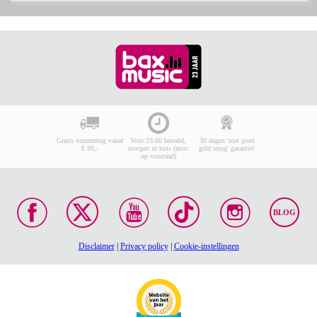
Gratis verzending vanaf
Voor 23:00 besteld,
30 dagen 'niet goed
€ 99,-
morgen in huis (mits
geld terug' garantie!
op voorraad)
BLOG
Disclaimer
|
Privacy policy
|
Cookie-instellingen