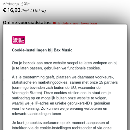
Adviesprijs
€ 26,-
€ 16,90
(incl. 21% btw)
Online voorraadstatus:
Tijdelijk niet leverbaar
30 dagen 'niet goed geld terug' garantie
Cookie-instellingen bij Bax Music
3 jaar Bax Music garantie
Om je bezoek aan onze website soepel te laten verlopen en bij
je te laten passen, gebruiken we functionele cookies.
Als je toestemming geeft, plaatsen we daarnaast voorkeurs-,
Gratis ophalen in de winkel
statistische en marketingcookies, samen met onze 15 partners
(sommige bevinden zich buiten de EU, waaronder de
Verenigde Staten). Deze cookies stellen ons in staat om je
Productinformatie
surfgedrag op en mogelijk buiten onze website te volgen,
waarbij we je IP-adres en unieke gebruikers-ID’s gebruiken
oorkussens
voor herkenning. Zo kunnen we je ervaring verbeteren en
relevante aanbiedingen tonen.
geschikt voor de SRH440 hoofdtelefoon
ter vervanging of reserve
Je kunt je cookievoorkeuren op elk moment aanpassen of
intrekken via de cookie-instellingen rechtsonder of via onze