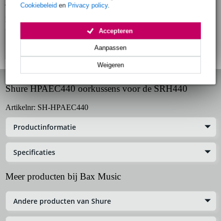
Bekijk alle productspecificaties
Cookiebeleid
en
Privacy policy
.
Bekijk ook eens (4)
Accepteren
Aanpassen
Weigeren
Shure HPAEC440 oorkussens voor de SRH440
Artikelnr:
SH-HPAEC440
Productinformatie
Specificaties
Meer producten bij Bax Music
Andere producten van Shure