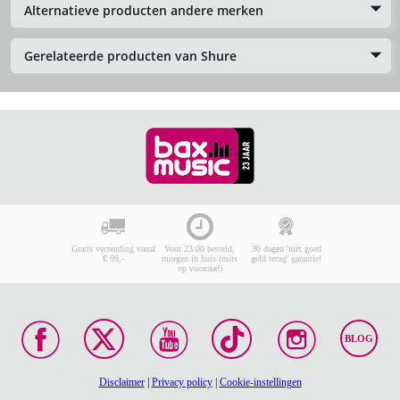
Alternatieve producten andere merken
Gerelateerde producten van Shure
Gratis verzending vanaf
Voor 23:00 besteld,
30 dagen 'niet goed
€ 99,-
morgen in huis (mits
geld terug' garantie!
op voorraad)
BLOG
Disclaimer
|
Privacy policy
|
Cookie-instellingen