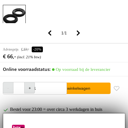
1
/
1
Adviesprijs
€ 83,-
-20%
€ 66,-
(incl. 21% btw)
Online voorraadstatus:
Op voorraad bij de leverancier
In winkelwagen
Bestel voor 23:00 = over circa 3 werkdagen in huis
30 dagen 'niet goed geld terug' garantie
3 jaar Bax Music garantie