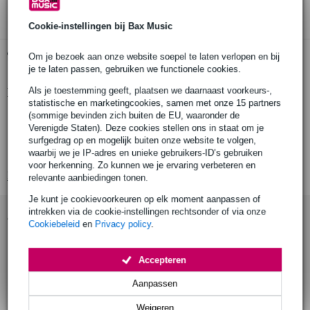
Cookie-instellingen bij Bax Music
Gratis ophalen in de winkel
Om je bezoek aan onze website soepel te laten verlopen en bij
je te laten passen, gebruiken we functionele cookies.
Als je toestemming geeft, plaatsen we daarnaast voorkeurs-,
Productinformatie
statistische en marketingcookies, samen met onze 15 partners
(sommige bevinden zich buiten de EU, waaronder de
oorkussens
Verenigde Staten). Deze cookies stellen ons in staat om je
merk: Neumann
surfgedrag op en mogelijk buiten onze website te volgen,
materiaal: traagschuim
waarbij we je IP-adres en unieke gebruikers-ID’s gebruiken
voor herkenning. Zo kunnen we je ervaring verbeteren en
Bekijk alle productspecificaties
relevante aanbiedingen tonen.
Je kunt je cookievoorkeuren op elk moment aanpassen of
intrekken via de cookie-instellingen rechtsonder of via onze
Accessoires (5)
Cookiebeleid
en
Privacy policy
.
Accepteren
Aanpassen
Weigeren