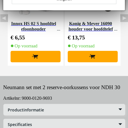
Innox HS 02 S hoofdtel
Konig & Meyer 16090
efoonhouder
houder voor hoofdtelef
oon
€ 6,55
€ 13,75
€
Op voorraad
Op voorraad
+
+
Neumann set met 2 reserve-oorkussens voor NDH 30
Artikelnr:
9000-0120-9693
Productinformatie
Specificaties