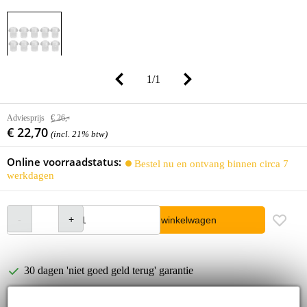
1
/
1
Adviesprijs
€ 26,-
€ 22,70
(incl. 21% btw)
Online voorraadstatus:
Bestel nu en ontvang binnen circa 7
werkdagen
In winkelwagen
30 dagen 'niet goed geld terug' garantie
3 jaar Bax Music garantie