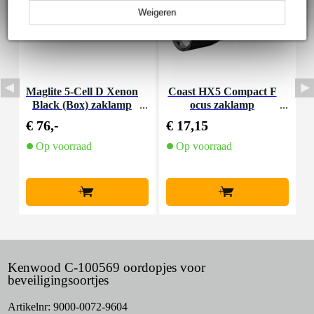
Weigeren
Maglite 5-Cell D Xenon
Coast HX5 Compact F
D
Black (Box) zaklamp
ocus zaklamp
6
€ 76,-
€ 17,15
€
Op voorraad
Op voorraad
O
l
+
+
Kenwood C-100569 oordopjes voor
beveiligingsoortjes
Artikelnr:
9000-0072-9604