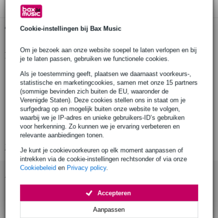
Gratis ophalen in de winkel
Cookie-instellingen bij Bax Music
Om je bezoek aan onze website soepel te laten verlopen en bij
Productinformatie
je te laten passen, gebruiken we functionele cookies.
Kenwood C-100569
Als je toestemming geeft, plaatsen we daarnaast voorkeurs-,
statistische en marketingcookies, samen met onze 15 partners
oordopjes voor beveiligingsoortjes:
(sommige bevinden zich buiten de EU, waaronder de
Motorola,
Verenigde Staten). Deze cookies stellen ons in staat om je
Kenwood,
surfgedrag op en mogelijk buiten onze website te volgen,
waarbij we je IP-adres en unieke gebruikers-ID’s gebruiken
Incotech,
voor herkenning. Zo kunnen we je ervaring verbeteren en
set: 10 stuks
relevante aanbiedingen tonen.
Bekijk alle productspecificaties
Je kunt je cookievoorkeuren op elk moment aanpassen of
intrekken via de cookie-instellingen rechtsonder of via onze
Cookiebeleid
en
Privacy policy
.
Accessoires (3)
Accepteren
Aanpassen