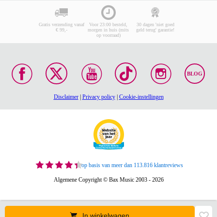
Gratis verzending vanaf
Voor 23:00 besteld,
30 dagen 'niet goed
€ 99,-
morgen in huis (mits
geld terug' garantie!
op voorraad)
BLOG
Disclaimer
|
Privacy policy
|
Cookie-instellingen
op basis van meer dan 113.816 klantreviews
Algemene Copyright © Bax Music 2003 - 2026
In winkelwagen